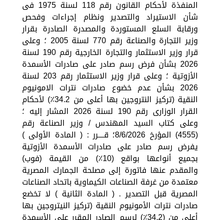
المنفذة لأحكام القانون رقم 118 لسنة 1975 فى
شأن الاستيراد والتصدير ونظام إجراءات وفحص
ورقابة السلع المستوردة والمصدرة الصادرة بقرار
وزير التجارة والصناعة رقم 770 لسنة 2005 ؛ وعلى
قرار وزير الاستثمار والتجارة الخارجية رقم 190 لسنة
2026 بشأن فرض رسم صادر على صادرات الأسمدة
الأزوتية ؛ وعلى قرار وزير الاستثمار رقم 203 لسنة
2026 بشأن عدم خضوع صادرات نترات الامونيوم
النقية (تركيز النتروجين بها أعلى من 34.2٪) لأحكام
القرار الوزارى رقم 190 لسنة 2026 المشار إليه ؛
وعلى كتاب السيد المهندس / وزير الصناعة رقم
(4555) المؤرخ 8/6/2026؛ قــــرر : ( المادة الأولى )
يفرض رسم صادر على صادرات الأسمدة الأزوتية
بجميع أنواعها بواقع (10٪) من القيمة (فوب)
والمقدم عنها فاتورة إلى مصلحة الجمارك المصرية
معتمدة من غرفة الصناعات الكيماوية باتحاد الصناعات
المصرية قبل التصدير . ( المادة الثانية ) لا تخضع
صادرات نترات الأمونيوم النقية (تركيز النيتروجين بها
أعلى من (34.2٪) لرسم الصادر المقرر على الأسمدة