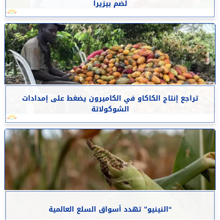
لضم بيزيرا
تراجع إنتاج الكاكاو في الكاميرون يضغط على إمدادات
الشوكولاتة
“النينيو” تهدد أسواق السلع العالمية