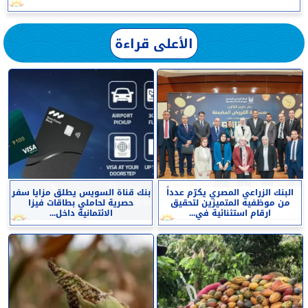
الأعلى قراءة
البنك الزراعي المصري يكرّم عدداً
بنك قناة السويس يطلق مزايا سفر
من موظفيه المتميزين لتحقيق
حصرية لحاملي بطاقات فيزا
ارقام استثنائية في...
الائتمانية داخل...