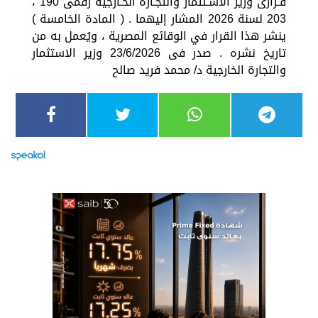
قـرارى وزير الاسـتثمار والتجـارة الخـارجية رقمى 190 ،
203 لسنة 2026 المشار إليهما . ( المادة الخامسة )
ينشر هذا القرار في الوقائع المصرية ، ويُعمل به من
تاريخ نشره . صدر فى 23/6/2026 وزير الاستثمار
والتجارة الخارجية د/ محمد فريد صالح