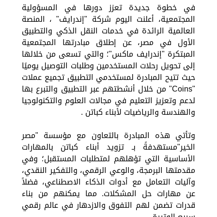
في خطوة جديدة تعزز دورها في المسؤولية
المجتمعية، أعلنت اليوم شركة "إندرايف" ، المنصة
العالمية الرائدة في خدمات النقل الذكي والتطبيق
الأول في مصر، عن إطلاق مبادرتها المجتمعية
المبتكرة "إندرايف ماكس"؛ والتي تسعى من خلالها
إلى تحويل رحلات المستخدمين وطلبات التوصيل يوميًا
حيث تتيح المبادرة لمستخدمي التطبيق تجميع عملات
"Coins" من خلال أنشطتهم عبر التطبيق والتبرع بها
لدعم وتعزيز التعليم في مجالات العلوم والتكنولوجيا
والهندسة والرياضيات لأبناء كباتن .
وتأتي هذه المبادرة بالتعاون مع مؤسسة "مصر
الخير"مستهدفةً بـ تزويد أبناء كباتن بالمهارات
الأساسية التي تؤهلهم لمتطلبات المستقبل؛ وفي
مقدمتها البرمجة، والوعي الرقمي، والتفكير النقدي،
وآليات التعامل مع أدوات الذكاء الاصطناعي، فضلاً
عن مهارات حل المشكلات. مما يمكنهم من بناء
قدرات تضمن لهم التفوق والازدهار في عالم رقمي
سريع الوتيرة.