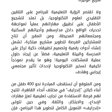
ولا تقتصر الرؤية التعليمية للبرنامج على التلقين
التقليدي لعلوم التكنولوجيا، بل تمتد لتشجيع
الأطفال على تطبيق مهاراتهم عملياً لمواجهة
تحديات الواقع داخل مدارسهم وأحيائهم السكنية
ومجتمعاتهم المحيطة. ومن المقرر أن تتاح
للمشاركين الفرصة لتطوير مشاريع مبتكرة، تشمل
إنشاء أدوات رقمية وتصميم تطبيقات ذكية تركز على
المدرسة والبيئة التعليمية، فضلاً عن إيجاد حلول
عملية للمشكلات اليومية؛ وهو ما يقدم نموذجاً
لكيفية تسخير التكنولوجيا لإحداث تأثير مجتمعي
إيجابي وهادف.
ومن المتوقع أن تستقطب المبادرة نحو 400 طفل من
أبناء كباتن "إندرايف" في مختلف أنحاء القاهرة، لتتيح
لهم فرصة الاستفادة من تجارب تعليمية تعزز مهارات
الإبداع، والابتكار، والثقة. وفي حين تتولى
«إندرايف» التمويل الكامل لتطوير هذا البرنامج، فإن