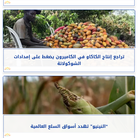
تراجع إنتاج الكاكاو في الكاميرون يضغط على إمدادات
الشوكولاتة
“النينيو” تهدد أسواق السلع العالمية