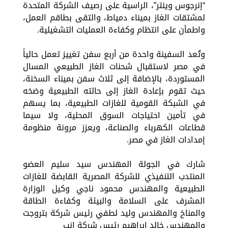
“إنرجوس وينتر”، الراسية على رصيف الشركة المتحدة
لمشتقات الغاز بميناء دمياط، والتقى بطاقم العمل،
واطمأن على انتظام وكفاءة العمليات التشغيلية.
وتُعد السفينة واحدة من أربع سفن تغييز تعمل حالياً
في مصر لاستقبال شحنات الغاز الطبيعي المسال
المستوردة، بالإضافة إلى ثلاث سفن بميناء السخنة،
حيث تقوم بإعادة الغاز إلى حالته الطبيعية وضخه
في الشبكة القومية للغازات الطبيعية، بما يسهم
في تأمين احتياجات السوق المحلية، ولا سيما
قطاعات الكهرباء والصناعة، ويعزز مرونة منظومة
إمدادات الغاز في مصر.
شارك في الجولة المهندس سيد سليم العضو
المنتدب التنفيذي للشركة المصرية القابضة للغازات
الطبيعية والمهندس محمود ناجي وكيل الوزارة
المشرف على السلامة والبيئة وكفاءة الطاقة
والمناخ والمهندس وليد لطفي رئيس شركة بتروجت
والمهندس خالد ابراهيم رئيس شركة إنب