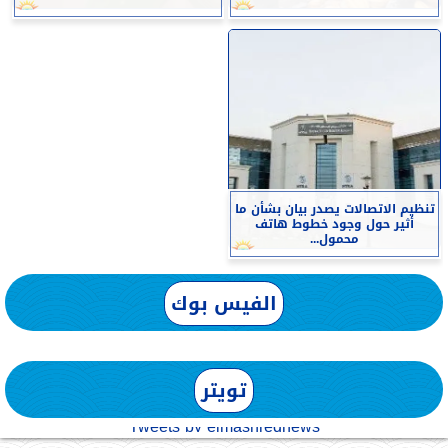
تنظيم الاتصالات يصدر بيان بشأن ما
أثير حول وجود خطوط هاتف
محمول...
الفيس بوك
تويتر
Tweets by elmashreqnews