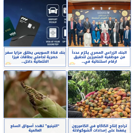
البنك الزراعي المصري يكرّم عدداً
بنك قناة السويس يطلق مزايا سفر
من موظفيه المتميزين لتحقيق
حصرية لحاملي بطاقات فيزا
ارقام استثنائية في...
الائتمانية داخل...
تراجع إنتاج الكاكاو في الكاميرون
“النينيو” تهدد أسواق السلع
يضغط على إمدادات الشوكولاتة
العالمية