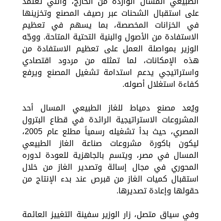
الطبيعي المسال الواردة من الخارج، والتي تعتمد
على استقبال الشحنات عبر رصيف المصنع وتخزينها
في الخزانات المخصصة، بما يسهم في تعظيم
الاستفادة من الأصول والبنية التحتية المتاحة. ووجّه
الوزير بمواصلة العمل على تعظيم الاستفادة من
هذه الإمكانات، لما تمثله من مردود اقتصادي
واستراتيجي يدعم استدامة تشغيل المصنع ويرفع
كفاءة استغلال أصوله.
ويُعد مصنع دمياط للغاز الطبيعي المسال أحد
المشروعات الاستراتيجية الرائدة في قطاع البترول
المصري، حيث بدأ تشغيله رسمياً مطلع عام 2005،
ليكون باكورة مشروعات صناعة الغاز الطبيعي
المسال في مصر، ويتسم بالجاهزية للعودة لدوره
المحوري في مجال إسالة وتصدير الغاز من خلال
استقبال كميات الغاز من قبرص عند بدء الإنتاج من
حقولها وإعادة تصديرها.
وفي سياق متصل، زار الوزير سفينة التغييز العائمة