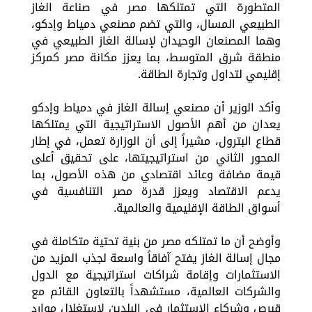
المتطورة التي تمتلكها مصر في صناعة الغاز
الطبيعي المسال، والتي تضم مصنعي دمياط وإدكو،
وهما المصنعان الوحيدان لإسالة الغاز الطبيعي في
منطقة شرق المتوسط، بما يعزز مكانة مصر كمركز
إقليمي لتداول وتجارة الطاقة.
وأكد الوزير أن مصنعي إسالة الغاز في دمياط وإدكو
يعدان من أهم الأصول الاستراتيجية التي يمتلكها
قطاع البترول، مشيراً إلى أن الوزارة تعمل، في إطار
المحور الثاني من استراتيجيتها، على تحقيق أعلى
قيمة مضافة وعائد اقتصادي من هذه الأصول، بما
يدعم الاقتصاد ويعزز قدرة مصر التنافسية في
أسواق الطاقة الإقليمية والعالمية.
وأوضح أن ما تمتلكه مصر من بنية تحتية متكاملة في
مجال إسالة الغاز يفتح آفاقاً واسعة لجذب المزيد من
الاستثمارات وإقامة شراكات استراتيجية مع الدول
والشركات العالمية، مستشهداً بالتعاون القائم مع
قبرص وشركاء الاستثمار في البلدين لاستغلال موارد