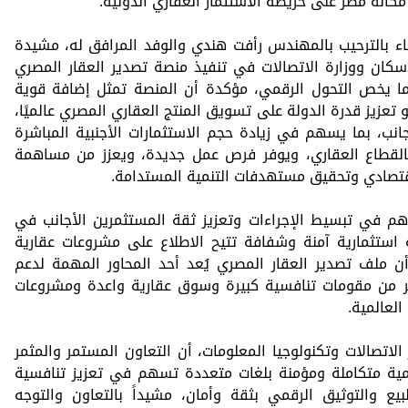
 مكانة مصر على خريطة الاستثمار العقاري الدولية.
ء بالترحيب بالمهندس رأفت هندي والوفد المرافق له، مشيدة
إسكان ووزارة الاتصالات في تنفيذ منصة تصدير العقار المصري
ما يخص التحول الرقمي، مؤكدة أن المنصة تمثل إضافة قوية
تعزيز قدرة الدولة على تسويق المنتج العقاري المصري عالميًا،
نب، بما يسهم في زيادة حجم الاستثمارات الأجنبية المباشرة
بالقطاع العقاري، ويوفر فرص عمل جديدة، ويعزز من مساهمة
اقتصادي وتحقيق مستهدفات التنمية المستدامة.
م في تبسيط الإجراءات وتعزيز ثقة المستثمرين الأجانب في
 استثمارية آمنة وشفافة تتيح الاطلاع على مشروعات عقارية
ملف تصدير العقار المصري يُعد أحد المحاور المهمة لدعم
ر من مقومات تنافسية كبيرة وسوق عقارية واعدة ومشروعات
لعالمية.
لاتصالات وتكنولوجيا المعلومات، أن التعاون المستمر والمثمر
مية متكاملة ومؤمنة بلغات متعددة تسهم في تعزيز تنافسية
لبيع والتوثيق الرقمي بثقة وأمان، مشيداً بالتعاون والتوجه