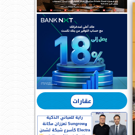
عقارات
راية للمباني الذكية
وSungrow تعززان مكانة
Electra كأسرع شبكة لشحن