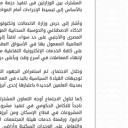
المشترك بين الوزارتين فى تنفيذ حزمة 
بالأساس إلى تبسيط الإجراءات أمام المواط
وأشار إلى حرص وزارة الاتصالات وتكنولو
الذكاء الاصطناعي والحوسبة السحابية المؤ
المصرى والأجنبي على حد سواء، لافتاً إلى
العالمية المعمول بها في الأسواق العقار
على كافة الخدمات الإلكترونية التفاعلية 
لإنهاء المعاملات في أسرع وقت وبأعلى درج
وخلال الاجتماع، تم استعراض الجهود الت
توجيهات القيادة السياسية بالبدء فى الع
بمدينة العلمين الجديدة باعتبارها إحدى أبرز
كما تناول الاجتماع أوجه التعاون المشترك
ناجحاً للتكامل الحكومي في تنفيذ مشروع
المشروعات في قطاع الإسكان ومن أبرزها ت
الرابع)، ورقمنة خدمات هيئة المجتمعات الع
والتعامل على الوحدات السكنية وأراضي 