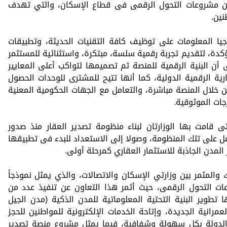
من مشروعات التحول الرقمى فى قطاع الإسكان، والتي تهدف
نين.
جيا المعلومات على توظيف كافة التقنيات الحديثة، وتطبيقات
كدة، لتقديم تجربة رقمية سلسة، مبتكرة، واستثنائية للمستثمر
 أن البنية الرقمية للمنصة تم تصميمها لتواكب أعلى المعايير
ية الرقمية الدولية، كما أنها تتيح للمشترى للوحدات الحصول
من خلال المنصة مباشرة، والتعامل مع الجهات الحكومية المعنية
ات الموثوقية.
ى قامت بها الوزارتان لبناء منظومة تصدير العقار منذ صدور
مل على تلك المنظومة، وصولا إلى الاستعداد للبدء فى تطبيقها
 المدن الجاذبة للاستثمار العقاري كمرحلة أولى.
 والمثمر بين وزارتي الإسكان والاتصالات، والذي يمثل نموذجاً
ات التحول الرقمى، حيث أثمر هذا التعاون عن تنفيذ عدد من
طوير البنية التحتية المعلوماتية للمدن الذكية (مدن الجيل
مرانية الجديدة، وإتاحة الخدمات الإلكترونية للمواطنين للحجز
الدولة بكل سهولة وشفافية، فيما يمثل مشروع منصة تصدير