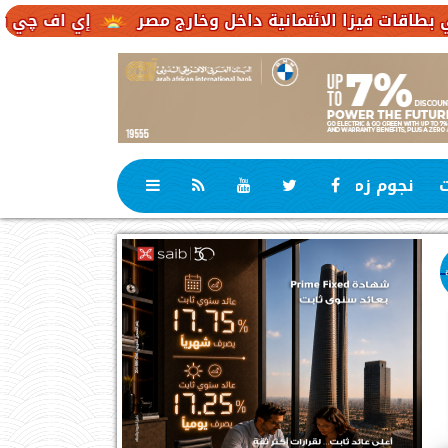
لائتمانية داخل وخارج مصر
إي اف چي فاينانس تستعرض
ت
نجوم زمان
رياضة