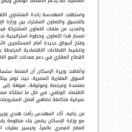
العالمية، بما يدعم الاقتصاد الوطني ويعزز
واستهلت المهندسة راندة المنشاوي اللقا
بالتنسيق والتعاون المشترك بين وزارة ال
والعديد من ملفات التعاون المشتركة في
لمسار هذا التعاون، وخطوة استراتيجية نحو 
وفتح أسواق جديدة أمام المستثمرين الأجا
وتنشيط القطاعات الاقتصادية المرتبطة 
القطاع العقاري في دعم معدلات النمو ال
وأضافت وزيرة الإسكان أن المنصة ستساه
السوق العقارية المصرية، حيث توفر بيئة
معتمدة ومرخصة وموثوقة، منوهة إلى أن 
الاقتصاد الوطني، في ظل ما تمتلكه مص
عمرانية متكاملة تضاهي أفضل المشروعات ا
من جانبه، أكد المهندس رأفت هندي وزير ا
مع وزارة الإسكان يضمن بناء منظومة رق
العقار المصري عالمياً، وتيسير عمليات ا