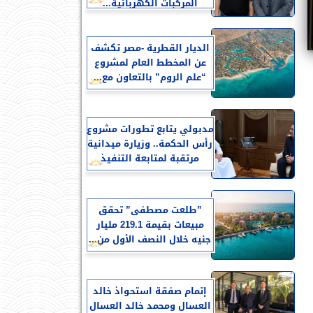
المركبات الكهربائية...
الديار القطرية -مصر تكشف
عن المخطط العام لمشروع
“علم الروم” بالتعاون مع...
مدبولي يتابع تطورات مشروع
رأس الحكمة.. وزيارة ميدانية
مرتقبة لمتابعة التنفيذ
​”طلعت مصطفى” تحقق
مبيعات بقيمة 219.1 مليار
جنيه خلال النصف الأول من...
إتمام صفقة استحواذ خالد
العسال ومحمد خالد العسال