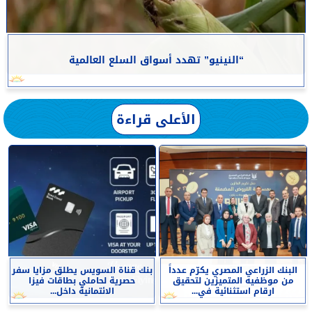
“النينيو” تهدد أسواق السلع العالمية
الأعلى قراءة
البنك الزراعي المصري يكرّم عدداً
بنك قناة السويس يطلق مزايا سفر
من موظفيه المتميزين لتحقيق
حصرية لحاملي بطاقات فيزا
ارقام استثنائية في...
الائتمانية داخل...