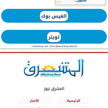
محمول...
الفيس بوك
تويتر
Tweets by elmashreqnews
المشرق نيوز
الرئيسية
الأخبار