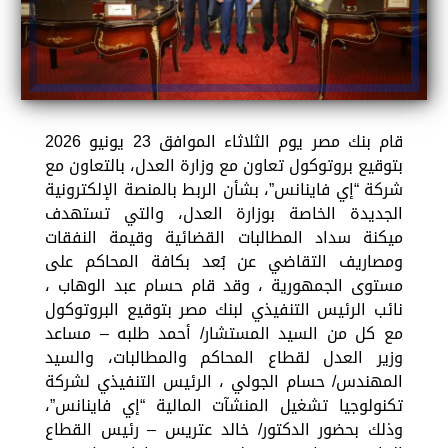
قام بنك مصر يوم الثلاثاء الموافق 23 يونيو 2026
بتوقيع بروتوكول تعاون مع وزارة العدل، بالتعاون مع
شركة “إي فاينانس”، بشأن الربط بالمنصة الإلكترونية
الجديدة الخاصة بوزارة العدل، والتي تستهدف
ميكنة سداد المطالبات القضائية وقيمة النفقات
ومصاريف التقاضي عن بُعد بكافة المحاكم على
مستوى الجمهورية ، وقد قام حسام عبد الوهاب ،
نائب الرئيس التنفيذي لبنك مصر بتوقيع البروتوكول
مع كل من السيد المستشار/ أحمد طلبه – مساعد
وزير العدل لقطاع المحاكم والمطالبات، والسيد
المهندس/ حسام الجولي ، الرئيس التنفيذي لشركة
تكنولوجيا تشغيل المنشآت المالية “إي فاينانس”،
وذلك بحضور الدكتور/ خالد عتريس – رئيس القطاع