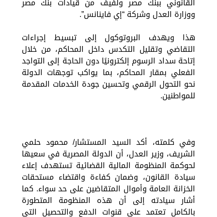
القانوني ببنك مصر ولفيف من قيادات بنك مصر
ووزارة العدل وشركة “إي فاينانس”.
هذا ويهدف البروتوكول إلى تبسيط إجراءات
التقاضي وتقليل التكدس داخل المحاكم، من خلال
إتاحة سداد الرسوم إلكترونيًا دون الحاجة إلى التواجد
الفعلي بمقار المحاكم، بما يواكب توجهات الدولة
نحو التحول الرقمي وتحسين جودة الخدمات المقدمة
للمواطنين.
وفي كلمته، أكد السيد المستشار/ محمود حلمي
الشريف، وزير العدل، أن الدولة المصرية في سعيها
لحوكمة المنظومة المالية القضائية تستهدف إعلاء
سيادة القانون، وضمان كفاءة واقتضاء مستحقات
الخزانة العامة وأموال المتقاضين على حد سواء. كما
أشار سيادته إلى أن هذه المنظومة المتطورة
بالكامل تعتمد على قنوات الدفع والتحصيل التي