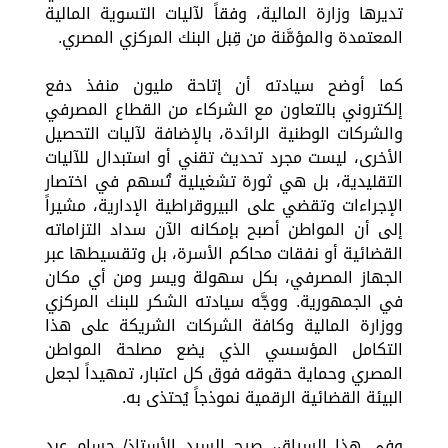
تديرها وزارة المالية، وفقاً لآليات التسوية المالية
المعتمدة والمؤمَّنة من قِبل البنك المركزي المصري.
كما أوضح سيادته أن إتاحة مليون منفذ دفع
إلكتروني بالتعاون مع الشركاء من القطاع المصرفي
والشركات الوطنية الرائدة، بالإضافة لآليات التحصيل
الأخرى، ليست مجرد تحديث تقني أو استبدال للآليات
التقليدية، بل هي ثورة تشغيلية تُسهم في اختصار
الإجراءات وتقضي على البيروقراطية الإدارية، مشيراً
إلى أن المواطن أصبح بإمكانه الآن سداد التزاماته
القضائية أو نفقات محاكم الأسرة، بل وتقسيطها عبر
الجهاز المصرفي، بكل سهولة ويسر ومن أي مكان
في الجمهورية. ووجَّه سيادته الشكر للبنك المركزي
ووزارة المالية وكافة الشركات الشريكة على هذا
التكامل المؤسسي الذي يضع مصلحة المواطن
المصري وحماية حقوقه فوق كل اعتبار، تمهيداً لجعل
البيئة القضائية الرقمية نموذجاً يُحتذى به.
وفي هذا السياق، صرح السيد الأستاذ/ حسام عبد