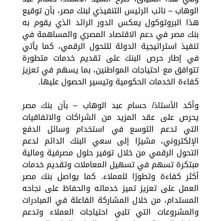
الوهاب – نائب الرئيس التنفيذي لبنك مصر، بأن توقيع
هذا البروتوكول يعكس الدور الرائد الذي يقوم به
بنك مصر في دعم الاقتصاد المصري والمساهمة في
تنفيذ استراتيجية الدولة للتحول الرقمي، كما يأتي
في إطار حرص البنك على تقديم خدمات متطورة
تتوافق مع احتياجات المواطنين، بما يسهم في تعزيز
كفاءة الخدمات الحكومية وتيسير الحصول عليها.
وأكد الأستاذ/ حسام عبد الوهاب – بأن بنك مصر
يحرص على عقد المزيد من الشراكات والاتفاقيات
التي تدعم التوسع في استخدام وسائل الدفع
الإلكتروني، مشيرًا إلى سعي البنك الدائم لدعم
التحول الرقمي من خلال توفير حلول مصرفية ومالية
مبتكرة تسهم في تسهيل المعاملات وتقديم خدمات
أكثر كفاءة وتطورًا للعملاء. كما يواصل بنك مصر
العمل على تعزيز تميز خدماته والحفاظ على نجاحه
المستدام، من خلال المشاركة الفاعلة في المبادرات
والمشروعات التي تلبي احتياجات العملاء وتدعم