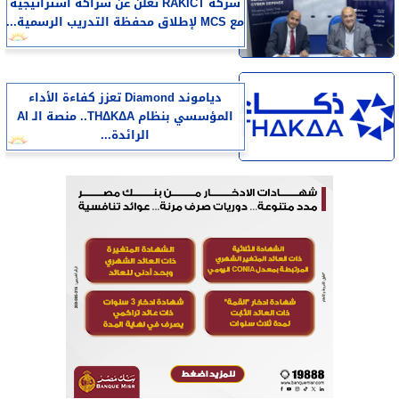
شركة RAKICT تعلن عن شراكة استراتيجية
مع MCS لإطلاق محفظة التدريب الرسمية...
دياموند Diamond تعزز كفاءة الأداء
المؤسسي بنظام THΔKΔA.. منصة الـ AI
الرائدة...