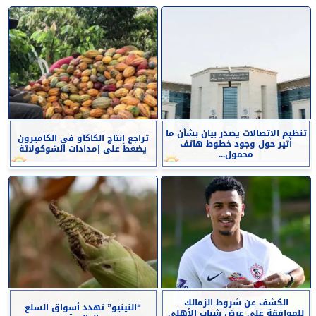
تنظيم الاتصالات يصدر بيان بشأن ما
تراجع إنتاج الكاكاو في الكاميرون
أثير حول وجود خطوط هاتف
يضغط على إمدادات الشوكولاتة
محمول...
الكشف عن شروط الزمالك
“النينيو” تهدد أسواق السلع
للموافقة على عرض شباب الأهلي