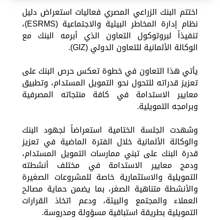
اختتم البنك الزراعي المصري فعاليات استعراض دليل
نظام إدارة المخاطر البيئية والاجتماعية (ESRMS)،
تنفيذاً لبروتوكول التعاون الذي أبرمه البنك مع
الوكالة الألمانية للتعاون الدولي (GIZ).
يأتي هذا التعاون في خطوة تعكس حرص البنك على
تعزيز قدراته للتحول نحو التمويل المستدام، وتطبيق
معايير الاستدامة في كافة منتجاته المصرفية
وبرامجه التمويلية.
وشهدت الجلسة الختامية استعراضاً لجهود البنك
والوكالة الألمانية خلال الفترة الماضية في تعزيز
قدرة البنك على تبني ممارسات التمويل المستدام،
ودمج معايير الاستدامة في مختلف أنشطته
التمويلية والاستثمارية خاصة للمشروعات الصغيرة
والأنشطة متناهية الصغر، بما يضمن حماية مصالح
العملاء والمجتمع والبيئة، ودعم اتخاذ القرارات
التمويلية بطريقة استباقية مسؤولة ومدروسة.