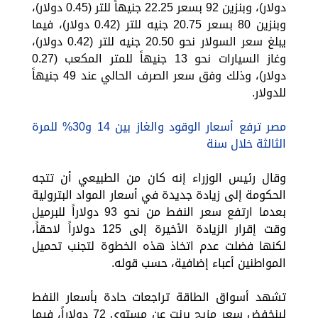
دولار)، وبنزين 92 بسعر 22.25 جنيهاً للتر (0.45 دولار)،
وبنزين 80 بسعر 20.75 جنيه للتر (0.42 دولار)، فيما
يبلغ سعر السولار نحو 20.50 جنيه للتر (0.42 دولار)،
وغاز السيارات نحو 13 جنيهاً للمتر المكعب (0.27
دولار)، وذلك وفق سعر الصرف الحالي عند 49 جنيهاً
للدولار.
مصر ترفع أسعار الوقود والغاز بين 14 و30% للمرة
الثالثة خلال سنة
وقال رئيس الوزراء إنه كان من الطبيعي أن تتجه
الحكومة إلى زيادة جديدة في أسعار المواد البترولية
بعدما ارتفع سعر النفط من نحو 93 دولاراً للبرميل
وقت إقرار الزيادة الأخيرة إلى 125 دولاراً لاحقاً،
لكنها فضلت عدم اتخاذ هذه الخطوة لتجنب تحميل
المواطنين أعباء إضافية، حسب قوله.
تشهد أسواق الطاقة تراجعات حادة بأسعار النفط
لينخفض سعر مزيج برنت عن مستوى 72 دولاراً، فيما