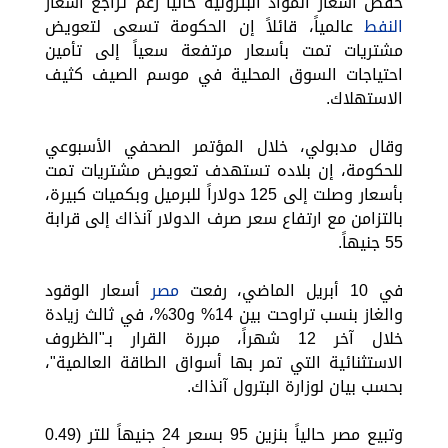
خفض أسعار المواد البترولية حالياً رغم تراجع أسعار
النفط
عالمياً، قائلاً إن الحكومة تسعى لتعويض
مشتريات تمت بأسعار مرتفعة سعياً إلى تأمين
احتياجات السوق المحلية في موسم الصيف كثيف
الاستهلاك.
وقال مدبولي، خلال المؤتمر الصحفي الأسبوعي
للحكومة، إن بلاده تستهدف تعويض مشتريات تمت
بأسعار وصلت إلى 125 دولاراً للبرميل وبكميات كبيرة،
بالتزامن مع ارتفاع سعر صرف الدولار آنذاك إلى قرابة
55 جنيهاً.
في 10 أبريل الماضي، رفعت
مصر
أسعار الوقود
والغاز بنسب تراوحت بين 14% و30%، في ثالث زيادة
خلال آخر 12 شهراً، مبررة القرار بـ"الظروف
الاستثنائية التي تمر بها أسواق الطاقة العالمية"،
بحسب بيان لوزارة البترول آنذاك.
وتبيع مصر حالياً بنزين 95 بسعر 24 جنيهاً للتر (0.49