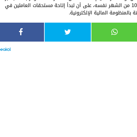
بدءًا من 24 سبتمبر، والمتأخرات أيام 8، 9، 10 من الشهر نفسه، على أن تبدأ إتاحة مستحقات العاملين في
 بالمنظومة المالية الإلكترونية.