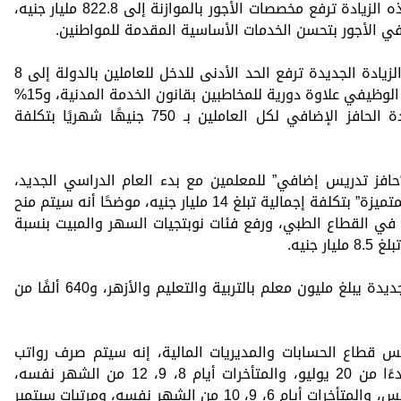
الجاري، لافتًا إلى أن التكلفة الإجمالية لهذه الزيادة ترفع مخصصات الأجور بالموازنة إلى 822.8 مليار جنيه،
ة في الأجور بتحسن الخدمات الأساسية المقدمة للمواطنين.
وقال كجوك، في بيان اليوم الخميس، إن الزيادة الجديدة ترفع الحد الأدنى للدخل للعاملين بالدولة إلى 8
آلاف جنيه، مشيرًا إلى إقرار 12% من الأجر الوظيفي علاوة دورية للمخاطبين بقانون الخدمة المدنية، و15%
من الأجر الأساسي لغير المخاطبين، وزيادة الحافز الإضافي لكل العاملين بـ 750 جنيهًا شهريًا بتكلفة
افز تدريس إضافي” للمعلمين مع بدء العام الدراسي الجديد،
و2000 جنيه “حافز تميز للإدارة المدرسية المتميزة” بتكلفة إجمالية تبلغ 14 مليار جنيه، موضحًا أنه سيتم منح
ملين في القطاع الطبي، ورفع فئات نوبتجيات السهر والمبيت بنسبة
وأوضح أن عدد المستفيدين من الزيادة الجديدة يبلغ مليون معلم بالتربية والتعليم والأزهر، و640 ألفًا من
يس قطاع الحسابات والمديريات المالية، إنه سيتم صرف رواتب
العاملين بالدولة عن شهر يوليو الحالي بدءًا من 20 يوليو، والمتأخرات أيام 8، 9، 12 من الشهر نفسه،
وصرف مرتبات أغسطس بدءًا من 23 أغسطس، والمتأخرات أيام 6، 9، 10 من الشهر نفسه، ومرتبات سبتمبر