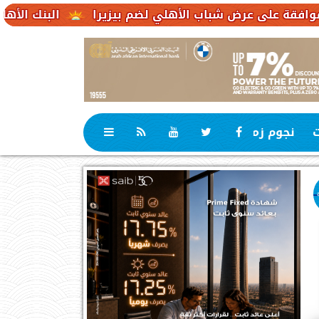
ض شباب الأهلي لضم بيزيرا
البنك الأهلي الكويتي – مصر يحقق صافي أرباح .1
ت
نجوم زمان
رياضة