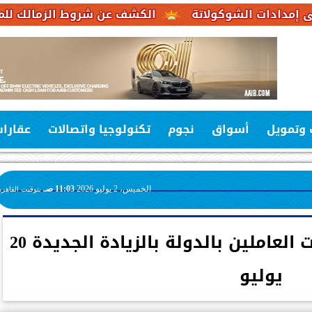
شوكولاتة
الكشف عن شروط الزمالك للموافقة على عر
 وتمويل
أسواق
نجوم
تكنولوجيا واتصالات
عقارا
الخميس، 2 يوليو 2026
11:03 صـ
بتوقيت القاهرة
“المالية”: بدء صرف مرتبات العاملين بالدولة بالزيادة الجديدة 20
يوليو