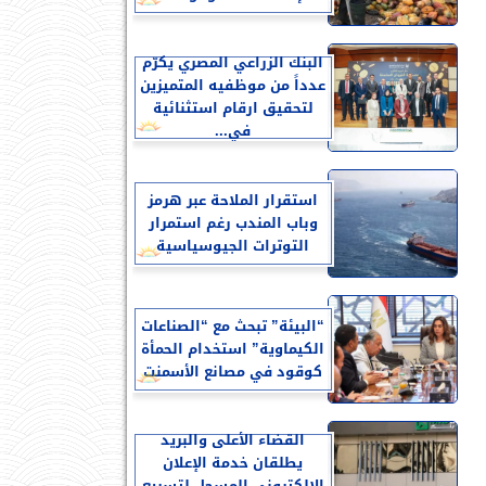
البنك الزراعي المصري يكرّم
عدداً من موظفيه المتميزين
لتحقيق ارقام استثنائية
في...
استقرار الملاحة عبر هرمز
وباب المندب رغم استمرار
التوترات الجيوسياسية
“البيئة” تبحث مع “الصناعات
الكيماوية” استخدام الحمأة
كوقود في مصانع الأسمنت
القضاء الأعلى والبريد
يطلقان خدمة الإعلان