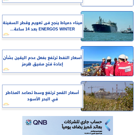
​ميناء دمياط ينجح فى تعويم وقطر السفينة
ENERGOS WINTER بعد 14 ساعة...
أسعار النفط ترتفع بفعل عدم اليقين بشأن
إعادة فتح مضيق هرمز
أسعار القمح ترتفع وسط تصاعد المخاطر
في البحر الأسود