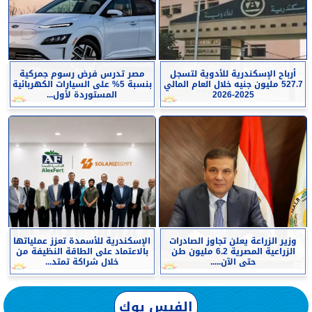
أرباح الإسكندرية للأدوية لتسجل
مصر تدرس فرض رسوم جمركية
527.7 مليون جنيه خلال العام المالي
بنسبة 5% على السيارات الكهربائية
2025-2026
المستوردة لأول...
وزير الزراعة يعلن تجاوز الصادرات
الإسكندرية للأسمدة تعزز عملياتها
الزراعية المصرية 6.2 مليون طن
بالاعتماد على الطاقة النظيفة من
حتى الآن.....
خلال شراكة تمتد...
الفيس بوك