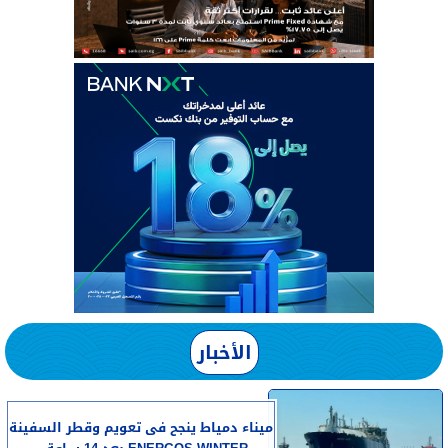
الأخبار
​ميناء دمياط ينجح فى تعويم وقطر السفينة