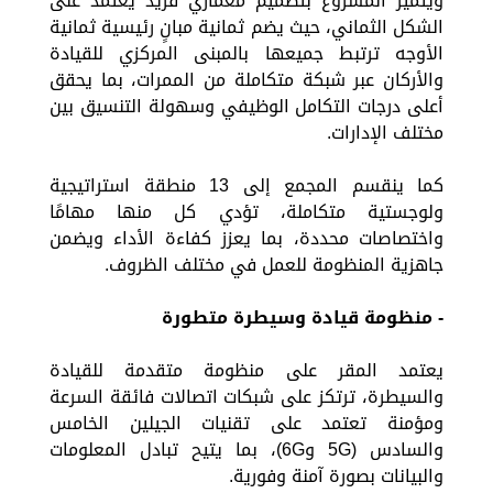
ويتميز المشروع بتصميم معماري فريد يعتمد على
الشكل الثماني، حيث يضم ثمانية مبانٍ رئيسية ثمانية
الأوجه ترتبط جميعها بالمبنى المركزي للقيادة
والأركان عبر شبكة متكاملة من الممرات، بما يحقق
أعلى درجات التكامل الوظيفي وسهولة التنسيق بين
مختلف الإدارات.
كما ينقسم المجمع إلى 13 منطقة استراتيجية
ولوجستية متكاملة، تؤدي كل منها مهامًا
واختصاصات محددة، بما يعزز كفاءة الأداء ويضمن
جاهزية المنظومة للعمل في مختلف الظروف.
- منظومة قيادة وسيطرة متطورة
يعتمد المقر على منظومة متقدمة للقيادة
والسيطرة، ترتكز على شبكات اتصالات فائقة السرعة
ومؤمنة تعتمد على تقنيات الجيلين الخامس
والسادس (5G و6G)، بما يتيح تبادل المعلومات
والبيانات بصورة آمنة وفورية.