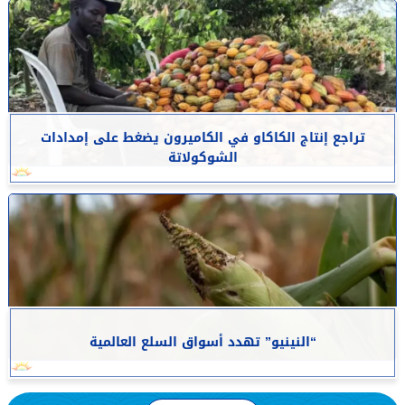
تراجع إنتاج الكاكاو في الكاميرون يضغط على إمدادات
الشوكولاتة
“النينيو” تهدد أسواق السلع العالمية