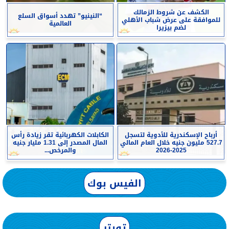
الكشف عن شروط الزمالك
“النينيو” تهدد أسواق السلع
للموافقة على عرض شباب الأهلي
العالمية
لضم بيزيرا
أرباح الإسكندرية للأدوية لتسجل
الكابلات الكهربائية تقر زيادة رأس
527.7 مليون جنيه خلال العام المالي
المال المصدر إلى 1.31 مليار جنيه
2025-2026
والمرخص...
الفيس بوك
تويتر