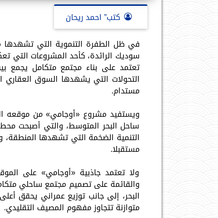
كتب” احمد ريحان
في ظل الطفرة التنموية التي تشهدها م
سوديك الرائدة، كأحد المشروعات التي تعك
تعتمد على بناء مجتمع متكامل يجمع بين 
التحولات التي يشهدها السوق العقاري ال
مستدام.
ويستفيد مشروع «أوجامي» من موقعه المت
ساحل البحر المتوسط، والتي أصبحت محط 
التنمية الضخمة التي تشهدها المنطقة، وه
مستقبلا.
ولا تعتمد جاذبية «أوجامي» على الموق
والقائمة على تصميم مجتمع ساحلي متكامل
البحر، إلى جانب توزيع عمراني يحقق أعلى
متوازنة تتجاوز مفهوم المصيف التقليدي.