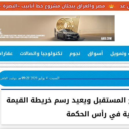
 والعراق يبحثان مشروع خط أنابيب «البصرة – العقبة» لربط 
 وتمويل
أسواق
نجوم
تكنولوجيا واتصالات
عقارا
السبت، 4 يوليو 2026
09:21 مـ
بتوقيت القاهرة
ع المستقبل ويعيد رسم خريطة القيمة
ية في رأس الحكمة