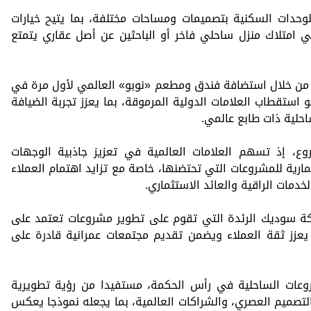
حدات السكنية بتصميمات ومساحات مختلفة، بما يتيح خيارات
في امتلاك منزل ساحلي فاخر أو الباحثين عن أصل عقاري يتمتع
من خلال استضافة فندق ومطعم «نوبو» العالمي لأول مرة في
تقطاب العلامات الدولية المرموقة، بما يعزز تجربة الضيافة
حلية ذات طابع عالمي.
ع، إذ تسهم العلامات العالمية في تعزيز جاذبية الوجهات
مارية للمشروعات التي تحتضنها، خاصة مع تزايد اهتمام العملاء
خدمات الراقية والعائد الاستثماري.
ركة سوديك الرئدة التي تقوم على تطوير مشروعات تعتمد على
 يعزز ثقة العملاء ويضمن تقديم مجتمعات عمرانية قادرة على
روعات الساحلية في رأس الحكمة، مستفيدا من رؤية تطويرية
التصميم العصري، والشراكات العالمية، بما يجعله نموذجا يعكس