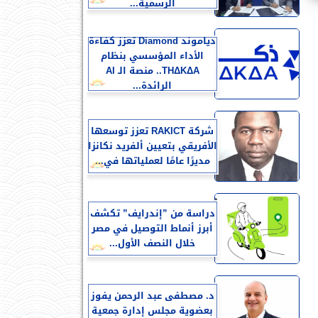
الرسمية...
دياموند Diamond تعزز كفاءة
الأداء المؤسسي بنظام
THΔKΔA.. منصة الـ AI
الرائدة...
شركة RAKICT تعزز توسعها
الأفريقي بتعيين ألفريد نكانزا
مديرًا عامًا لعملياتها في...
دراسة من ”إندرايف” تكشف
أبرز أنماط التوصيل في مصر
خلال النصف الأول...
د. مصطفى عبد الرحمن يفوز
بعضوية مجلس إدارة جمعية