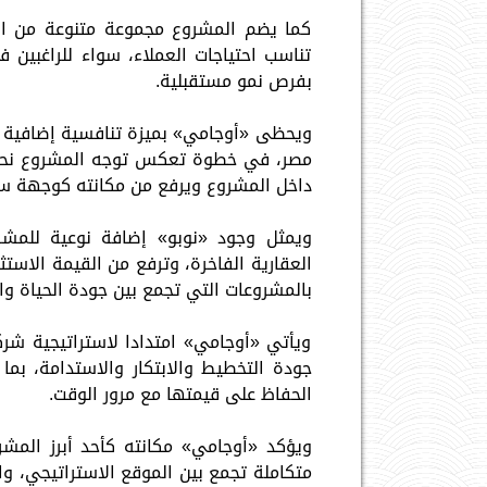
كما يضم المشروع مجموعة متنوعة من الو
تناسب احتياجات العملاء، سواء للراغبين 
بفرص نمو مستقبلية.
ويحظى «أوجامي» بميزة تنافسية إضافية 
مصر، في خطوة تعكس توجه المشروع نحو اس
داخل المشروع ويرفع من مكانته كوجهة سا
ويمثل وجود «نوبو» إضافة نوعية للمشرو
العقارية الفاخرة، وترفع من القيمة الاستث
بالمشروعات التي تجمع بين جودة الحياة وال
ويأتي «أوجامي» امتدادا لاستراتيجية ش
جودة التخطيط والابتكار والاستدامة، بما
الحفاظ على قيمتها مع مرور الوقت.
ويؤكد «أوجامي» مكانته كأحد أبرز المش
متكاملة تجمع بين الموقع الاستراتيجي، و