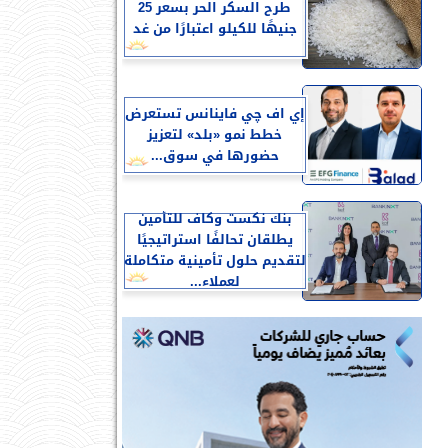
طرح السكر الحر بسعر 25
جنيهًا للكيلو اعتبارًا من غد
إي اف چي فاينانس تستعرض
خطط نمو «بلد» لتعزيز
حضورها في سوق...
بنك نكست وكاف للتأمين
يطلقان تحالفًا استراتيجيًا
لتقديم حلول تأمينية متكاملة
لعملاء...