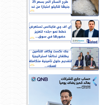
طرح السكر الحر بسعر 25
جنيهًا للكيلو اعتبارًا من غد
إي اف چي فاينانس تستعرض
خطط نمو «بلد» لتعزيز
حضورها في سوق...
بنك نكست وكاف للتأمين
يطلقان تحالفًا استراتيجيًا
لتقديم حلول تأمينية متكاملة
لعملاء...