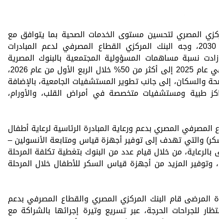
ركزي المصري لتحسين مستوى الخدمات الصحية بما يتوافق مع
رؤية الدولة لتحقيق التنمية المستدامة 2030، وجه البنك المركزي القطاع المصرفي لدعم المبادرات
زادت نسبة مساهمات المسؤولية المجتمعية بالبنوك المصرية
المخصصة لقطاع الصحة لترتفع من 42% في عام 2025 إلى أكثر من 50% خلال الربع الأول من عام 2026،
ة والسكان، إلى جانب تطوير المستشفيات الجامعية، بالإضافة
ز طبية ومستشفيات متخصصة في أمراض القلب، والأورام،
 المصرفي المصري بدعم ورعاية المبادرة الرئاسية لرعاية أطفال
سكر) والتي تهدف إلى توفير أجهزة قياس ومتابعة الأنسولين –
 بالرعاية، من خلال قيام عدد من البنوك بتغطية تكلفة المرحلة
الأولى من المبادرة حتى نهاية عام 2026، وتوفير المزيد من أجهزة قياس السكر للأطفال خلال المرحلة
ة المرضى قام البنك المركزي المصري والقطاع المصرفي بدعم
تظار للجراحات الحرجة، عبر تسريع وتيرة إجرائها بالشراكة مع