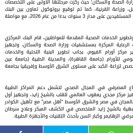
ارة الصحة والسكان؛ حيث ركزت مرحلتها الأولى على التخصصات
، وزراعة القرنية، كما تم توقيع بروتوكول تعاون بين البنك
المركزي المصري والصندوق لتوسيع قاعدة المستفيدين على مدار 3 سنوات بدءًا من عام 2026، مع مواصلة
تطوير الخدمات الصحية المقدمة للمواطنين، قام البنك المركزي
لرعاية المركزة بمستشفيات وزارة الصحة والسكان، وتجهيز
ركز أورام الفيوم، بجانب تطوير البنية التحتية والخدمات
مي للأورام (جامعة القاهرة)، والمدينة الطبية (جامعة عين
صص لزراعة الكبد على مستوى الشرق الأوسط وإفريقيا بجامعة
اع المصرفي في المجال الصحي لتشمل دعم المراكز الطبية
 مركز مجدي يعقوب العالمي للقلب بالشيخ زايد، وتجهيز أول
جان في مصر والشرق الأوسط “أهل مصر” مع تأهيل الكوادر
هية بالشيخ زايد المتخصص في الكشف المبكر وعلاج سرطان
ي الزهايمر وكبار السن بأحدث التقنيات والأجهزة الطبية.