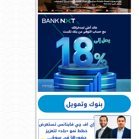
بنوك وتمويل
إي اف چي فاينانس تستعرض
خطط نمو «بلد» لتعزيز
حضورها في سوق...