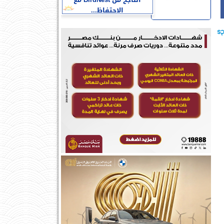
الناجح من BirdNest مع
الاحتفاظ...