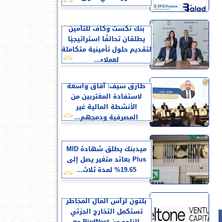
بنك نكست وكاف للتأمين
يطلقان تحالفًا استراتيجيًا
لتقديم حلول تأمينية متكاملة
لعملاء...
طارق سيف: آقاق واسعة
لاستفادة المغتربين من
الأنشطة المالية غير
المصرفية ودمجهم...
ميدبنك يطلق شهادة MID
Plus بعائد متغير يصل إلى
19.65% لمدة ثلاث...
بلتون لرأس المال المخاطر
تستكمل التخارج الجزئي