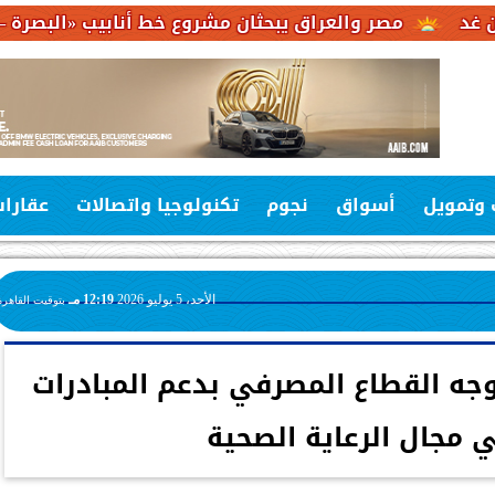
صر والعراق يبحثان مشروع خط أنابيب «البصرة – العقبة» لربط
 وتمويل
أسواق
نجوم
تكنولوجيا واتصالات
عقارا
الأحد، 5 يوليو 2026
12:19 مـ
بتوقيت القاهرة
وجه القطاع المصرفي بدعم المبادرات
 مجال الرعاية الصحية