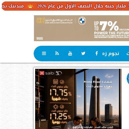
ميدبنك يطلق شهادة MID Plus بعائد متغير يصل إلى 19.65% لمدة ثلاث سنوات
ت
نجوم زمان
رياضة