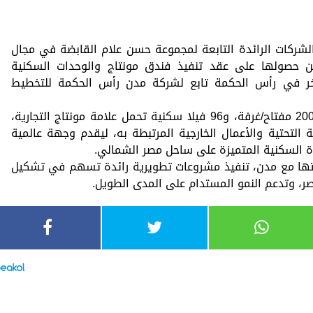
لشركات الرائدة التابعة لمجموعة حسن علام القابضة في مجال
 حصولها على عقد تنفيذ فندق مونتاج والوحدات السكنية
ر في رأس الحكمة تابع لشركة مدن رأس الحكمة للتخطيط
يشمل المشروع فندق مونتاج الذي يضم 200 مفتاح/غرفة، و96 فيلا سكنية تحمل علامة مونتاج التجارية،
ة التحتية والأعمال الخارجية المرتبطة به، ليقدم وجهة عالمية
اة السكنية المتميزة على ساحل مصر الشمالي.
تها مع مدن، تنفيذ مشروعات تطويرية رائدة تسهم في تشكيل
، وتدعم النمو المستدام على المدى الطويل.