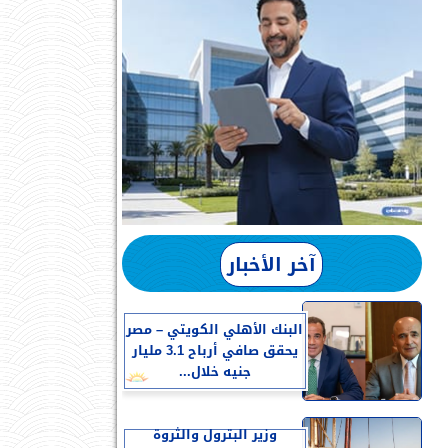
آخر الأخبار
البنك الأهلي الكويتي – مصر
يحقق صافي أرباح 3.1 مليار
جنيه خلال...
وزير البترول والثروة