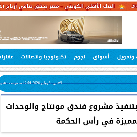
 الأهلي الكويتي – مصر يحقق صافي أرباح 3.1 مليار جنيه خلال النصف الأول من عام 2026
 وتمويل
أسواق
نجوم
تكنولوجيا واتصالات
عقارا
الإثنين، 6 يوليو 2026
12:01 مـ
بتوقيت القاهرة
بتنفيذ مشروع فندق مونتاج والوحدات
لمميزة في رأس الحكمة