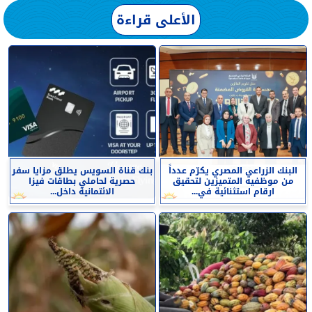
الأعلى قراءة
البنك الزراعي المصري يكرّم عدداً
بنك قناة السويس يطلق مزايا سفر
من موظفيه المتميزين لتحقيق
حصرية لحاملي بطاقات فيزا
ارقام استثنائية في...
الائتمانية داخل...