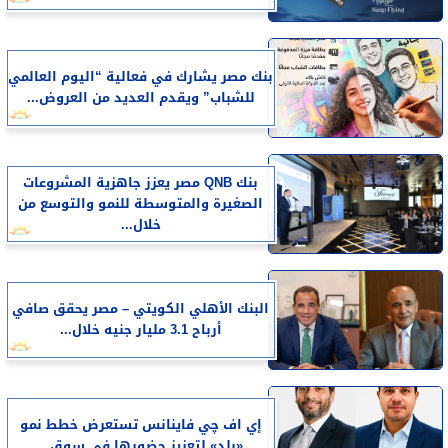
بنك مصر يشارك في فعالية “اليوم العالمي
للشباب” ويقدم العديد من العروض...
بنك QNB مصر يعزز جاهزية المشروعات
الصغيرة والمتوسطة للنمو والتوسع من
خلال...
البنك الأهلي الكويتي – مصر يحقق صافي
أرباح 3.1 مليار جنيه خلال...
إي اف چي فاينانس تستعرض خطط نمو
«بلد» لتعزيز حضورها في سوق...