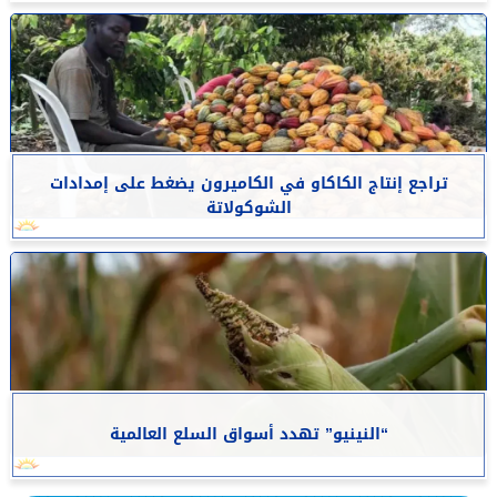
تراجع إنتاج الكاكاو في الكاميرون يضغط على إمدادات
الشوكولاتة
“النينيو” تهدد أسواق السلع العالمية