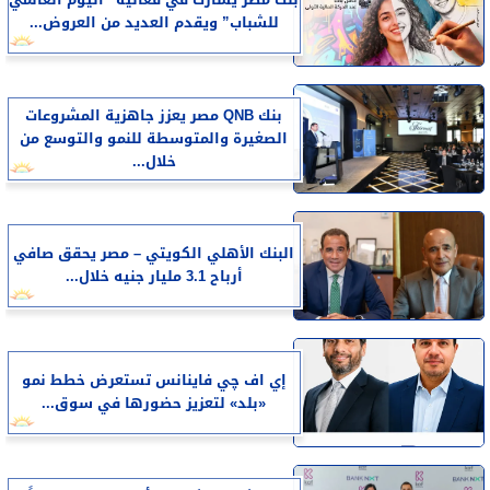
بنك مصر يشارك في فعالية “اليوم العالمي
للشباب” ويقدم العديد من العروض...
بنك QNB مصر يعزز جاهزية المشروعات
الصغيرة والمتوسطة للنمو والتوسع من
خلال...
البنك الأهلي الكويتي – مصر يحقق صافي
أرباح 3.1 مليار جنيه خلال...
إي اف چي فاينانس تستعرض خطط نمو
«بلد» لتعزيز حضورها في سوق...