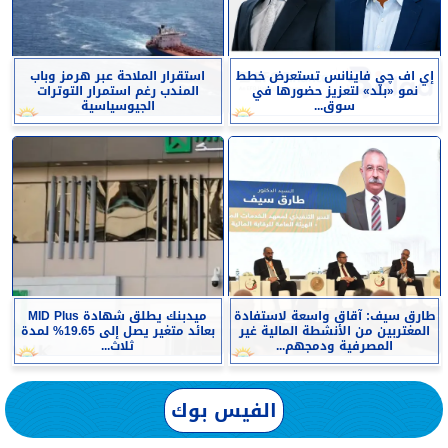
إي اف چي فاينانس تستعرض خطط
استقرار الملاحة عبر هرمز وباب
نمو «بلد» لتعزيز حضورها في
المندب رغم استمرار التوترات
سوق...
الجيوسياسية
طارق سيف: آقاق واسعة لاستفادة
ميدبنك يطلق شهادة MID Plus
المغتربين من الأنشطة المالية غير
بعائد متغير يصل إلى 19.65% لمدة
المصرفية ودمجهم...
ثلاث...
الفيس بوك