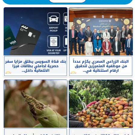
البنك الزراعي المصري يكرّم عدداً
بنك قناة السويس يطلق مزايا سفر
من موظفيه المتميزين لتحقيق
حصرية لحاملي بطاقات فيزا
ارقام استثنائية في...
الائتمانية داخل...