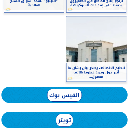
تراجع إنتاج الكاكاو في الكاميرون
“النينيو” تهدد أسواق السلع
يضغط على إمدادات الشوكولاتة
العالمية
تنظيم الاتصالات يصدر بيان بشأن ما
أثير حول وجود خطوط هاتف
محمول...
الفيس بوك
تويتر