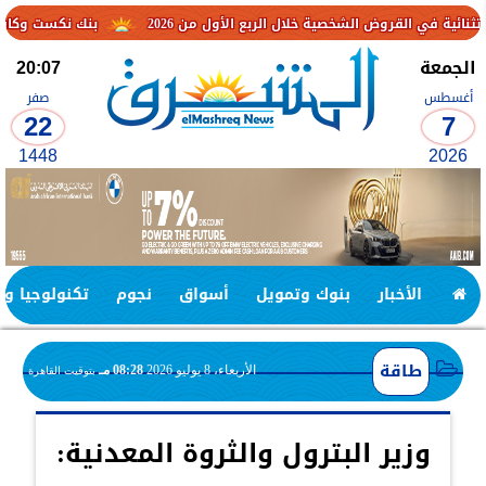
 الشخصية خلال الربع الأول من 2026
بنك نكست وكاف للتأمين يطلقان ت
الجمعة
20:07
أغسطس
صفر
22
7
1448
2026
الأخبار
بنوك وتمويل
أسواق
نجوم
تكنولوجيا وا
طاقة
الأربعاء، 8 يوليو 2026
08:28 مـ
بتوقيت القاهرة
وزير البترول والثروة المعدنية: