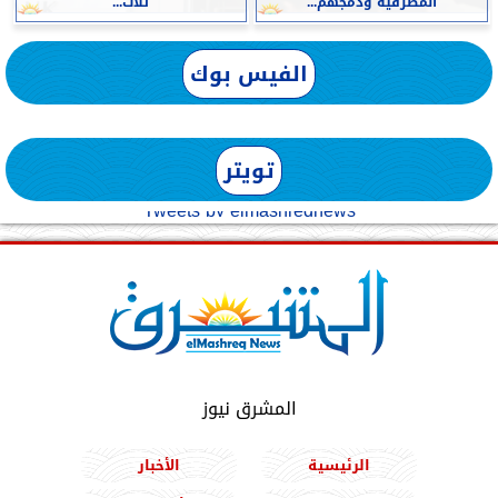
المصرفية ودمجهم...
ثلاث...
الفيس بوك
تويتر
Tweets by elmashreqnews
المشرق نيوز
الرئيسية
الأخبار