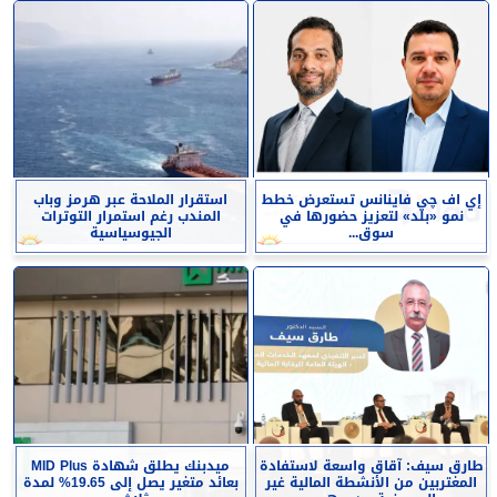
إي اف چي فاينانس تستعرض خطط
استقرار الملاحة عبر هرمز وباب
نمو «بلد» لتعزيز حضورها في
المندب رغم استمرار التوترات
سوق...
الجيوسياسية
طارق سيف: آقاق واسعة لاستفادة
ميدبنك يطلق شهادة MID Plus
المغتربين من الأنشطة المالية غير
بعائد متغير يصل إلى 19.65% لمدة