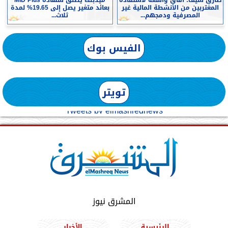
المغتربين من الأنشطة المالية غير
بعائد متغير يصل إلى 19.65% لمدة
المصرفية ودمجهم...
ثلاث...
الفيس بوك
تويتر
Tweets by elmashreqnews
المشرق نيوز
الرئيسية
الأخبار