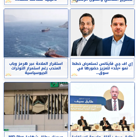
إي اف چي فاينانس تستعرض خطط
استقرار الملاحة عبر هرمز وباب
نمو «بلد» لتعزيز حضورها في
المندب رغم استمرار التوترات
سوق...
الجيوسياسية
طارق سيف: آقاق واسعة لاستفادة
ميدبنك يطلق شهادة MID Plus