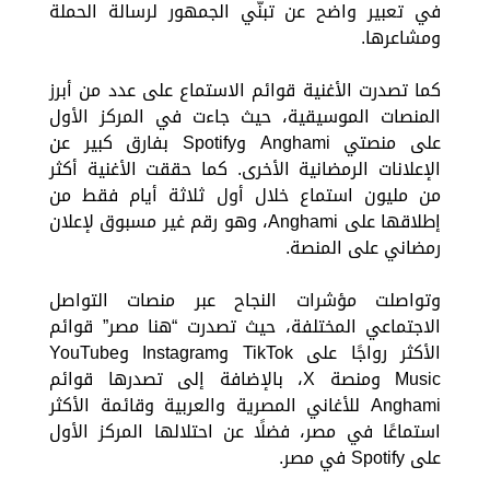
في تعبير واضح عن تبنّي الجمهور لرسالة الحملة
ومشاعرها.
كما تصدرت الأغنية قوائم الاستماع على عدد من أبرز
المنصات الموسيقية، حيث جاءت في المركز الأول
على منصتي Anghami وSpotify بفارق كبير عن
الإعلانات الرمضانية الأخرى. كما حققت الأغنية أكثر
من مليون استماع خلال أول ثلاثة أيام فقط من
إطلاقها على Anghami، وهو رقم غير مسبوق لإعلان
رمضاني على المنصة.
وتواصلت مؤشرات النجاح عبر منصات التواصل
الاجتماعي المختلفة، حيث تصدرت “هنا مصر” قوائم
الأكثر رواجًا على TikTok وInstagram وYouTube
Music ومنصة X، بالإضافة إلى تصدرها قوائم
Anghami للأغاني المصرية والعربية وقائمة الأكثر
استماعًا في مصر، فضلًا عن احتلالها المركز الأول
على Spotify في مصر.