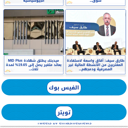
سوق...
الجيوسياسية
طارق سيف: آقاق واسعة لاستفادة
ميدبنك يطلق شهادة MID Plus
المغتربين من الأنشطة المالية غير
بعائد متغير يصل إلى 19.65% لمدة
المصرفية ودمجهم...
ثلاث...
الفيس بوك
تويتر
Tweets by elmashreqnews