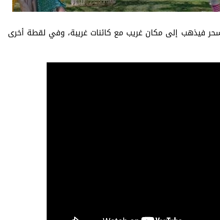
لسحر فيذهب إلى مكان غريب مع كائنات غريبة، وفي لقطة أخرى