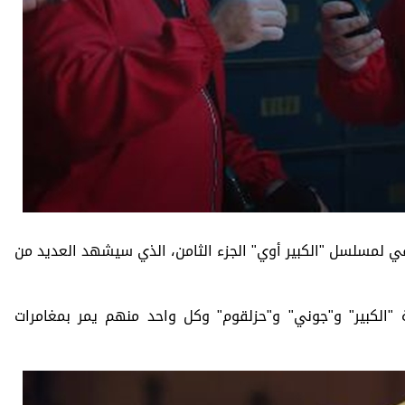
لبرومو التشويقي لمسلسل "الكبير أوي" الجزء الثامن، الذي سيشهد العديد من
 "الكبير" و"جوني" و"حزلقوم" وكل واحد منهم يمر بمغامرات