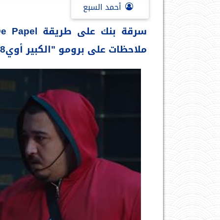
أحمد السبع
ملاحظات على برومو "الكبير أوي8"