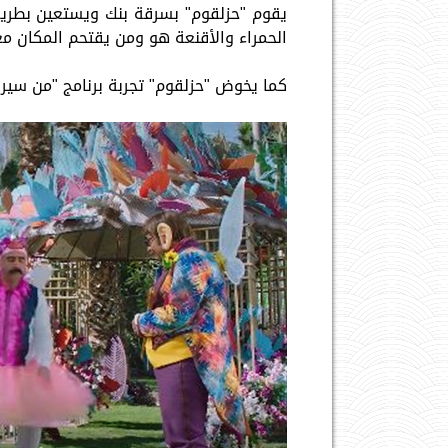
الحمراء والأقنعة هو ومن يقتحم المكان مع
كما يخوض "حزلقوم" تجربة برنامج "من سيرب