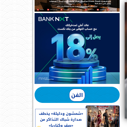
الفن
«شمشون ودليلة» يخطف
صدارة شباك التذاكر من
«صقر وكناريا»