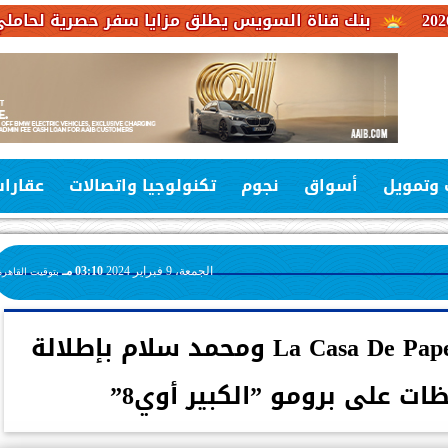
لسويس يطلق مزايا سفر حصرية لحاملي بطاقات فيزا الائتما
 وتمويل
أسواق
نجوم
تكنولوجيا واتصالات
عقارا
الجمعة، 9 فبراير 2024
03:10 مـ
بتوقيت القاهرة
سرقة بنك على طريقة La Casa De Papel ومحمد سلام بإطلالة