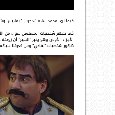
فيما نرى محمد سلام "هجرس" بملابس وشكل شخصية "The mask" ويع
كما تظهر شخصيات المسلسل سواء من الأجزا
الأجزاء الأولى وهو يخبر "الكبير" أن زوجت
ظهور شخصيات "نفادي" ومن تعرفنا عليهم ف