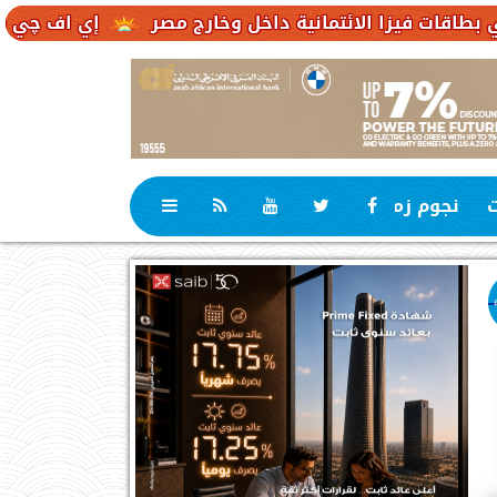
نية داخل وخارج مصر
إي اف چي فاينانس تستعرض خطط 
ت
نجوم زمان
رياضة