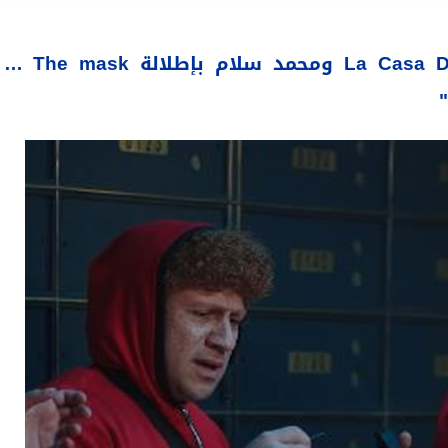
سرقة بنك على طريقة La Casa De Papel ومحمد سلام بإطلالة The mask …