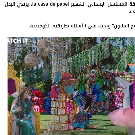
يقوم "حزلقوم" بسرقة بنك ويستعين بطريقة المسلسل الإسباني الشهير la casa de papel، يرتدي البدل
ه.
ح المليون" ويجيب على الأسئلة بطريقته الكوميدية.