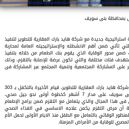
مل بمحافظة بنى سويف
استراتيجية جديدة مع شركة هايد بارك العقارية للتطوير لتنفيذ
التي تأتي ضمن أهم الانشطته والإستراتيجيته العامة لمحاربة
ك ضمن محور الوقاية الذي يقوم بنك الطعام من خلاله بتنفيذ
تهدف فئات مختلفة والتي تكون عرضة للإصابة بالتقزم، وذلك
ر على المشاركة المجتمعية وتنمية المجتمع عبر المشاركة فى
يتضمن التعاون بين بنك الطعام المصري وشركة هايد بارك العقارية للتطوير، قيام الأخيرة بالتكفل بـ 303
سيدة من الأمهات الحوامل بمحافظة بنى سويف على مدار 7 أشهر كخطوة أولى نحو جيل صحي،
 فى هذا المجال والذي يتعامل مع التقزم ضمن برامج الإطعام
 أن مرض التقزم يكمن علاجه الاساسي في الغذاء الصحي
منظور الوقائي بالتعامل مع الطفل منذ الايام الأولى لحمل الأم
المصري للوقاية من الأمراض المزمنة.