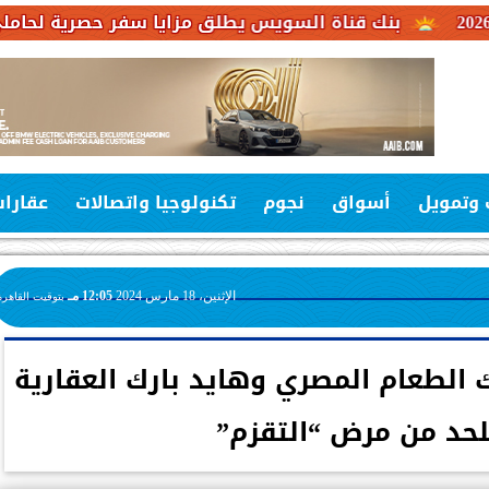
السويس يطلق مزايا سفر حصرية لحاملي بطاقات فيزا الائتم
 وتمويل
أسواق
نجوم
تكنولوجيا واتصالات
عقارا
الإثنين، 18 مارس 2024
12:05 مـ
بتوقيت القاهرة
 الطعام المصري وهايد بارك العقارية
لحد من مرض “التقزم”