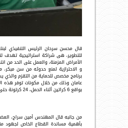
قال محسن سرحان الرئيس التنفيذي لبنك 
للتطوير، هى شراكة استراتيجية تهدف لت
الأمراض المزمنة، والعمل على الحد من انتش
و الاحترازية لمنع حدوثه من سن مبكر، م
برنامج مخصص للحماية من التقزم والذي يس
بواقع 6 كراتين أثناء الحمل، 24 كرتونة حتى يبلغ الطفل عامين.
من جانبه قال المهندس أمين سراج، العضو 
بأهمية مساندة القطاع الخاص لجهود منظم