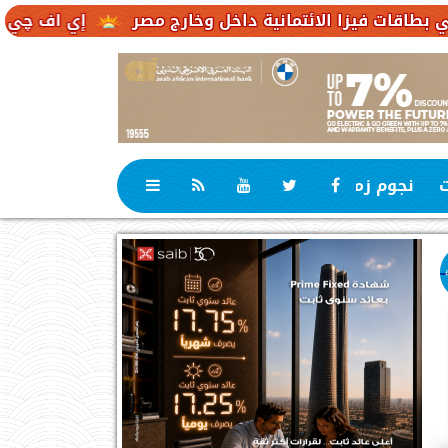
انية داخل وخارج مصر
إي اف چي فاينانس تستعرض خطط
ت
نجوم زمان
رياضة