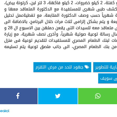
الأول، والثالث من الشهر وتتكون من (كيلو كفتة، 2 كيلو خضروات، 2 كيلو فاكهة، 3 لتر لبن، كرتونة بيض)،
يع كشف طبى شهرى للمستفيدة مع الدكتورة المتعاقد معها و
 شهرياً حسب وصف الدكتورة المتابعة، مع تغطيةعمل تحليل
ة و يتم بشكل إلزامى ثلاث مرات خلال البرنامج، بالاضافة الى
تنفيذ جلسة توعية للصحة نفسية من مختص متعاقد معه للسيدات التى يقعن حملهن بين الاسبوع ال 28 و
رسال رسالة توعية صوتية شهرياً، وأخرى نصف شهرية، مع زيارة
بعات لبنك الطعام المصري للمستفيدات لتقديم توعية فى منزل
من بنك الطعام المصري، الى جانب ملصق توعية يتم تسليمه
رية للتطوير
جهود للحد من مرض التقزم
بنى سويف