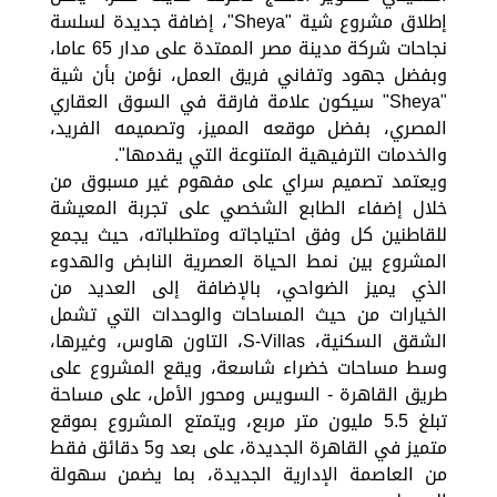
إطلاق مشروع شية "Sheya"، إضافة جديدة لسلسة
نجاحات شركة مدينة مصر الممتدة على مدار 65 عاما،
وبفضل جهود وتفاني فريق العمل، نؤمن بأن شية
"Sheya" سيكون علامة فارقة في السوق العقاري
المصري، بفضل موقعه المميز، وتصميمه الفريد،
والخدمات الترفيهية المتنوعة التي يقدمها".
ويعتمد تصميم سراي على مفهوم غير مسبوق من
خلال إضفاء الطابع الشخصي على تجربة المعيشة
للقاطنين كل وفق احتياجاته ومتطلباته، حيث يجمع
المشروع بين نمط الحياة العصرية النابض والهدوء
الذي يميز الضواحي، بالإضافة إلى العديد من
الخيارات من حيث المساحات والوحدات التي تشمل
الشقق السكنية، S-Villas، التاون هاوس، وغيرها،
وسط مساحات خضراء شاسعة، ويقع المشروع على
طريق القاهرة - السويس ومحور الأمل، على مساحة
تبلغ 5.5 مليون متر مربع، ويتمتع المشروع بموقع
متميز في القاهرة الجديدة، على بعد و5 دقائق فقط
من العاصمة الإدارية الجديدة، بما يضمن سهولة