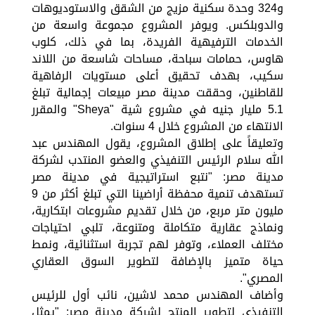
و324 وحدة سكنية مزيج من الشقق والاستوديوهات
والدوبلكس. ويوفر المشروع مجموعة واسعة من
الخدمات الترفيهية الفريدة، بما في ذلك، كلوب
هاوس، حمامات سباحة، مساحات شاسعة من اللاند
سكيب، بهدف تحقيق أعلى مستويات الرفاهية
للقاطنين، وحققت مدينة مصر مبيعات إجمالية تبلغ
5.1 مليار جنيه في مشروع شية "Sheya" والمقرر
الانتهاء من المشروع خلال 4 سنوات.
وتعليقاً على إطلاق المشروع، يقول المهندس عبد
الله سلام الرئيس التنفيذي والعضو المنتدب لشركة
مدينة مصر: "نتبع استراتيجية في مدينة مصر
تستهدف تنمية محفظة أراضينا التي تبلغ أكثر من 9
مليون متر مربع، من خلال تقديم مشروعات ابتكارية،
ونماذج عقارية متكاملة ومتنوعة، تلبي احتياجات
مختلف العملاء، وتوفر لهم تجربة استثنائية، ونمط
حياة متميز بالإضافة لتطوير السوق العقاري
المصري".
وأضاف المهندس محمد لاشين، نائب أول للرئيس
التنفيذي لتطوير المنتج لشركة مدينة مصر: "يمثل