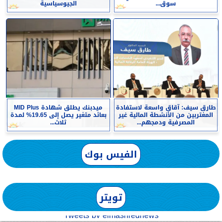
سوق...
الجيوسياسية
طارق سيف: آقاق واسعة لاستفادة
ميدبنك يطلق شهادة MID Plus
المغتربين من الأنشطة المالية غير
بعائد متغير يصل إلى 19.65% لمدة
المصرفية ودمجهم...
ثلاث...
الفيس بوك
تويتر
Tweets by elmashreqnews