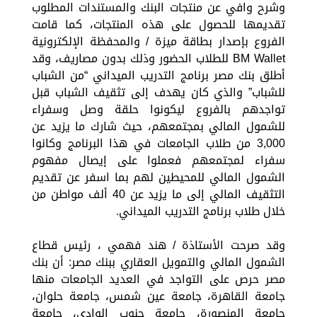
وشرح وافي عن منتجات البنك والمستندات المطلوب
تقديمها للحصول على هذه المنتجات، كما قامت
الفروع بإصدار بطاقة ميزة / والمحفظة الإلكترونية
BM Wallet للطلاب الحضور وذلك بدون مصاريف، وقد
أطلق بنك مصر برنامج التدريب الميداني “من الشباب
للشباب” والذي كان يهدف إلى تثقيف الشباب قبل
تواجدهم بالفروع ليكونوا حلقة وصل وسفراء
للشمول المالي بمجتمعهم، حيث شارك ما يزيد عن
3,000 من طلاب الجامعات في هذا البرنامج وكانوا
سفراء لمجتمعهم فعملوا على إيصال مفهوم
الشمول المالي للمحيطين لهم بما اسفر عن تقديم
التثقيف المالي إلى ما يزيد عن 40 ألف مواطن من
خلال طلاب برنامج التدريب الميداني.
وقد صرحت الأستاذة / هند فهمي ، رئيس قطاع
الشمول المالي والتمويل العقاري ببنك مصر: أن بنك
مصر حرص على التواجد في العديد الجامعات منها
جامعة القاهرة، جامعة عين شمس، جامعة حلوان،
جامعة المنصورة، جامعة جنوب الوادي، جامعة