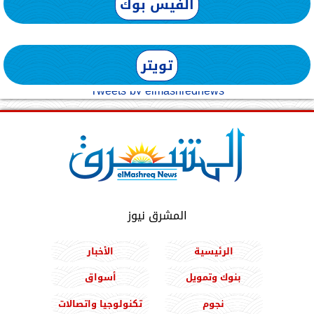
الفيس بوك
تويتر
Tweets by elmashreqnews
المشرق نيوز
الرئيسية
الأخبار
بنوك وتمويل
أسواق
نجوم
تكنولوجيا واتصالات