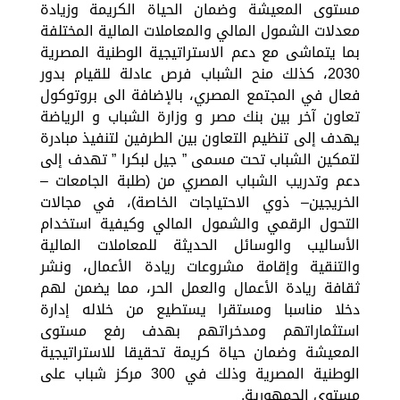
مستوى المعيشة وضمان الحياة الكريمة وزيادة
معدلات الشمول المالي والمعاملات المالية المختلفة
بما يتماشى مع دعم الاستراتيجية الوطنية المصرية
2030، كذلك منح الشباب فرص عادلة للقيام بدور
فعال في المجتمع المصري، بالإضافة الى بروتوكول
تعاون آخر بين بنك مصر و وزارة الشباب و الرياضة
يهدف إلى تنظيم التعاون بين الطرفين لتنفيذ مبادرة
لتمكين الشباب تحت مسمى ” جيل لبكرا ” تهدف إلى
دعم وتدريب الشباب المصري من (طلبة الجامعات –
الخريجين– ذوي الاحتياجات الخاصة)، في مجالات
التحول الرقمي والشمول المالي وكيفية استخدام
الأساليب والوسائل الحديثة للمعاملات المالية
والتنقية وإقامة مشروعات ريادة الأعمال، ونشر
ثقافة ريادة الأعمال والعمل الحر، مما يضمن لهم
دخلا مناسبا ومستقرا يستطيع من خلاله إدارة
استثماراتهم ومدخراتهم بهدف رفع مستوى
المعيشة وضمان حياة كريمة تحقيقا للاستراتيجية
الوطنية المصرية وذلك في 300 مركز شباب على
مستوى الجمهورية.