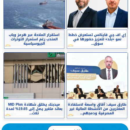
إي اف چي فاينانس تستعرض خطط
استقرار الملاحة عبر هرمز وباب
نمو «بلد» لتعزيز حضورها في
المندب رغم استمرار التوترات
سوق...
الجيوسياسية
طارق سيف: آقاق واسعة لاستفادة
ميدبنك يطلق شهادة MID Plus
المغتربين من الأنشطة المالية غير
بعائد متغير يصل إلى 19.65% لمدة
المصرفية ودمجهم...
ثلاث...