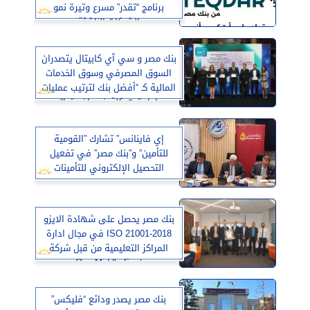
برنامج “تقدر” مسرع وتيرة نمو
الشركات الناشئة
بنك مصر و سي آي كابيتال يتصدران
السوق المصرفي وسوق الخدمات
المالية كـ “أفضل بنك لترتيب عمليات
إعادة هيكلة في إفريقيا”
إي فاينانس” تشارك ”القومية
للتأمين” و”بنك مصر” في تفعيل
التحصيل الإلكتروني للتأمينات
بنك مصر يحصل على شهادة الايزو
ISO 21001-2018 في مجال ادارة
المراكز التعليمية من قبل شركة
Oss Middle East
بنك مصر يصدر ودائع “فليكس”