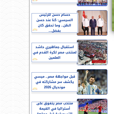
حسام حسن للرئيس
السيسي: كنا عند حسن
الظن.. وما تحقق كان
بفضل...
استقبال جماهيري حاشد
لمنتخب مصر لكرة القدم في
العلمين
قبل مواجهة مصر.. ميسي
يكشف سر مشاركته في
مونديال 2026
منتخب مصر يتفوق على
أستراليا في القيمة