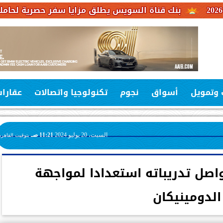
 قناة السويس يطلق مزايا سفر حصرية لحاملي بطاقات فيزا 
 وتمويل
أسواق
نجوم
تكنولوجيا واتصالات
عقارا
السبت، 20 يوليو 2024
11:21 صـ
بتوقيت القاهرة
واصل تدريباته استعدادا لمواجهة
الدومينيكان