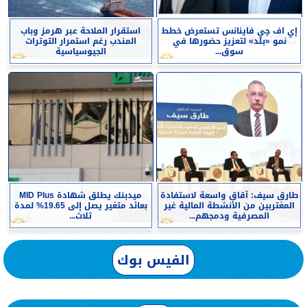
إي اف چي فاينانس تستعرض خطط
استقرار الملاحة عبر هرمز وباب
نمو «بلد» لتعزيز حضورها في
المندب رغم استمرار التوترات
سوق...
الجيوسياسية
طارق سيف: آقاق واسعة لاستفادة
ميدبنك يطلق شهادة MID Plus
المغتربين من الأنشطة المالية غير
بعائد متغير يصل إلى 19.65% لمدة
المصرفية ودمجهم...
ثلاث...
الفيس بوك