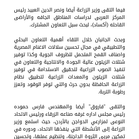
فيما التقى وزير الزراعة أيضا ونصر الدين العبيد رئيس
المركز العربى لدراسات المناطق الجافه والأراضى
القاحله (أكساد)، لبحث سبل التعاون المشترك.
وبحث الجانبان خلال اللقاء أهمية التعاون البحثي
والتطبيقي في مجال تحسين سلالات الاغنام المصرية
واصناف القمح المتحمل للظروف الجوية وكذا توفير
شتلات الزيتون عالية الجودة والانتاجية والتعاون في
تنفيذ الصوب الزراعية لتحقيق الاستدامة في توفير
شتلات الزيتون والمعدات الزراعية لتطبيق نظام
الزراعة الحافظة بدون حرث والتي توفر الوقود وتعزز
رطوبة التربة.
والتقى "فاروق" أيضا والمهندس فارس حموده
رئيس مجلس اداره غرفه صناعه الزرقاء ورئيس الاتحاد
النوعى لمزارعي الدواجن بالأردن، حيث استمع وزير
الزراعة إلى الأنشطة التي ينفذها الاتحاد، ودوره في
تمكين مربي الثروة الداجنة، وتنظيم عملها، وتحسين