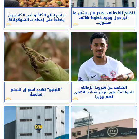
تنظيم الاتصالات يصدر بيان بشأن ما
تراجع إنتاج الكاكاو في الكاميرون
أثير حول وجود خطوط هاتف
يضغط على إمدادات الشوكولاتة
محمول...
الكشف عن شروط الزمالك
“النينيو” تهدد أسواق السلع
للموافقة على عرض شباب الأهلي
العالمية
لضم بيزيرا