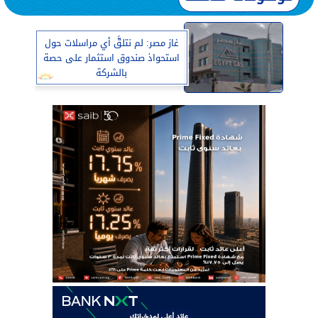
غاز مصر: لم نتلقَّ أي مراسلات حول
استحواذ صندوق استثمار على حصة
بالشركة