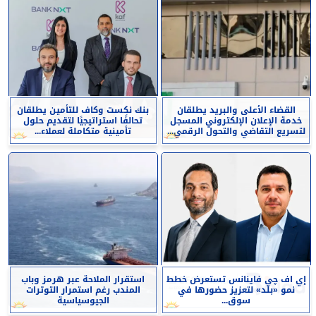
القضاء الأعلى والبريد يطلقان
بنك نكست وكاف للتأمين يطلقان
خدمة الإعلان الإلكتروني المسجل
تحالفًا استراتيجيًا لتقديم حلول
لتسريع التقاضي والتحول الرقمي...
تأمينية متكاملة لعملاء...
إي اف چي فاينانس تستعرض خطط
استقرار الملاحة عبر هرمز وباب
نمو «بلد» لتعزيز حضورها في
المندب رغم استمرار التوترات
سوق...
الجيوسياسية