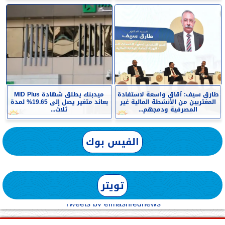
طارق سيف: آقاق واسعة لاستفادة
ميدبنك يطلق شهادة MID Plus
المغتربين من الأنشطة المالية غير
بعائد متغير يصل إلى 19.65% لمدة
المصرفية ودمجهم...
ثلاث...
الفيس بوك
تويتر
Tweets by elmashreqnews