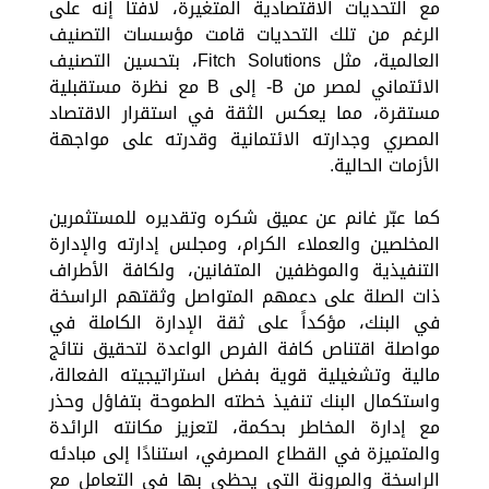
مع التحديات الاقتصادية المتغيرة، لافتاً إنه على
الرغم من تلك التحديات قامت مؤسسات التصنيف
العالمية، مثل Fitch Solutions، بتحسين التصنيف
الائتماني لمصر من B- إلى B مع نظرة مستقبلية
مستقرة، مما يعكس الثقة في استقرار الاقتصاد
المصري وجدارته الائتمانية وقدرته على مواجهة
الأزمات الحالية.
كما عبّر غانم عن عميق شكره وتقديره للمستثمرين
المخلصين والعملاء الكرام، ومجلس إدارته والإدارة
التنفيذية والموظفين المتفانين، ولكافة الأطراف
ذات الصلة على دعمهم المتواصل وثقتهم الراسخة
في البنك، مؤكداً على ثقة الإدارة الكاملة في
مواصلة اقتناص كافة الفرص الواعدة لتحقيق نتائج
مالية وتشغيلية قوية بفضل استراتيجيته الفعالة،
واستكمال البنك تنفيذ خطته الطموحة بتفاؤل وحذر
مع إدارة المخاطر بحكمة، لتعزيز مكانته الرائدة
والمتميزة في القطاع المصرفي، استنادًا إلى مبادئه
الراسخة والمرونة التي يحظى بها في التعامل مع