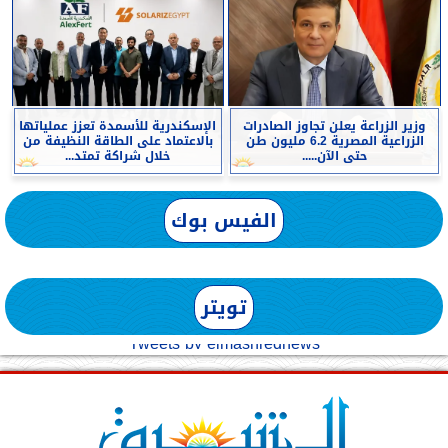
وزير الزراعة يعلن تجاوز الصادرات
الإسكندرية للأسمدة تعزز عملياتها
الزراعية المصرية 6.2 مليون طن
بالاعتماد على الطاقة النظيفة من
حتى الآن.....
خلال شراكة تمتد...
الفيس بوك
تويتر
Tweets by elmashreqnews