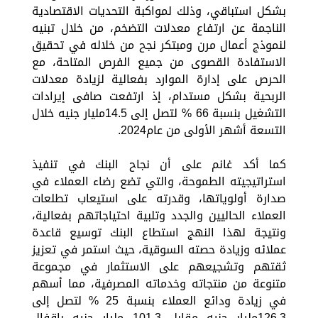
بشكل استباقي، وذلك لمواكبة التحديات الاقتصادية
الناجمة عن ارتفاع معدلات التضخم، من خلال تبنيه
لنموذج أعمال مرن ومبتكر نجح من خلاله في تحقيق
الاستفادة القصوى من جميع الفرص المتاحة، مع
الحرص على إدارة الموارد بفعالية لزيادة معدلات
الربحية بشكل مستدام، إذ ارتفعت صافى إيرادات
التشغيل بنسبة 66 % لتصل إلى 14.5مليار جنيه خلال
التسعة أشهر الأولى من عام2024.
كما أكد غانم على أن نجاح البنك في تنفيذ
استراتيجيته الطموحة، والتي تضع رضاء العملاء في
صدارة أولوياتها، وقدرته على استيعاب تطلعات
العملاء الحاليين والجدد وتلبية احتياجاتهم بفعالية،
ونتيجة لهذا النهج استطاع البنك توسيع قاعدة
عملائه وزيادة حصته السوقية، حيث استمر في تعزيز
ثقتهم وتشجيعهم على الاستثمار في مجموعة
متنوعة من منتجاته وخدماته المصرفية، مما أسهم
في زيادة ودائع العملاء بنسبة 25 % لتصل إلى
126.3مليار جنيه مقابل 101.3 مليار جنيه بإقفال