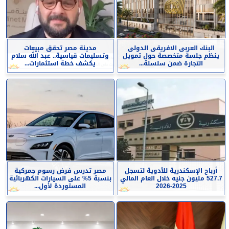
البنك العربى الافريقى الدولى
مدينة مصر تحقق مبيعات
ينظم جلسة متخصصة حول تمويل
وتسليمات قياسية.. عبد الله سلام
التجارة ضمن سلسلة...
يكشف خطة استثمارات...
أرباح الإسكندرية للأدوية لتسجل
مصر تدرس فرض رسوم جمركية
527.7 مليون جنيه خلال العام المالي
بنسبة 5% على السيارات الكهربائية
2025-2026
المستوردة لأول...