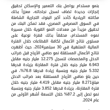
بنمو مستدام يواصل بنك التعمير والإسكان تحقيق
إنجازات جديدة تضاف لسجل نجاحاته، معززاً بذلك
مكانته الريادية كأحد أكبر البنوك التجارية الشاملة
في السوق المصرفي المصري، فقد تمكن البنك من
تحقيق مزيداً من معدلات النمو القوية خلال مسيرة
نموه المستدام، محققاً بذلك قفزة نوعية على
مستوى نتائج الأعمال لكافة القطاعات خلال الفترة
المالية المنتهية في 30 سبتمبر2024، حيث أظهرت
نتائج الأعمال المستقلة نمو صافي الأرباح قبل ضرائب
الدخل والمخصصات لتسجل 12.275 مليار جنيه مقابل
6.943 مليار جنيه خلال فترة المقارنة بزيادة قدرها
5.332 مليار جنيه وبنسبة زيادة قدرها 76.8%، في
حين بلغ صافي الأرباح المستقلة بعد ضرائب الدخل
مبلغ8.271 مليار جنيه مقابل 4.419 مليار جنيه خلال
فترة المقارنة، بزيادة قدرها 3.852 مليار جنيه وبنسبة
نمو تصل إلى 87.2% خلال التسعة أشهر الأولى من
عام 2024.