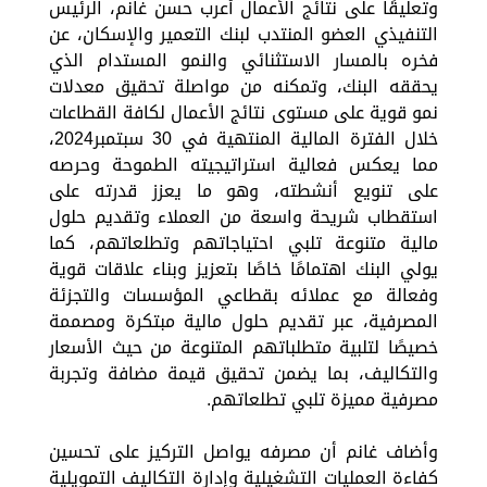
وتعليقًا على نتائج الأعمال أعرب حسن غانم، الرئيس
التنفيذي العضو المنتدب لبنك التعمير والإسكان، عن
فخره بالمسار الاستثنائي والنمو المستدام الذي
يحققه البنك، وتمكنه من مواصلة تحقيق معدلات
نمو قوية على مستوى نتائج الأعمال لكافة القطاعات
خلال الفترة المالية المنتهية في 30 سبتمبر2024،
مما يعكس فعالية استراتيجيته الطموحة وحرصه
على تنويع أنشطته، وهو ما يعزز قدرته على
استقطاب شريحة واسعة من العملاء وتقديم حلول
مالية متنوعة تلبي احتياجاتهم وتطلعاتهم، كما
يولي البنك اهتمامًا خاصًا بتعزيز وبناء علاقات قوية
وفعالة مع عملائه بقطاعي المؤسسات والتجزئة
المصرفية، عبر تقديم حلول مالية مبتكرة ومصممة
خصيصًا لتلبية متطلباتهم المتنوعة من حيث الأسعار
والتكاليف، بما يضمن تحقيق قيمة مضافة وتجربة
مصرفية مميزة تلبي تطلعاتهم.
وأضاف غانم أن مصرفه يواصل التركيز على تحسين
كفاءة العمليات التشغيلية وإدارة التكاليف التمويلية