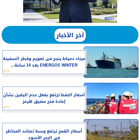
آخر الأخبار
​ميناء دمياط ينجح فى تعويم وقطر السفينة
ENERGOS WINTER بعد 14 ساعة...
أسعار النفط ترتفع بفعل عدم اليقين بشأن
إعادة فتح مضيق هرمز
أسعار القمح ترتفع وسط تصاعد المخاطر
في البحر الأسود