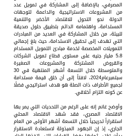
المصرفي، بالإضافة إلى المشاركة في تمويل عدد
من المشروعات الاستراتيجية والداعمة لتوجهات
الدولة نحو التحول للاقتصاد الأخضر والتنمية
المستدامة، واهتمامه الدائم بتطبيق حلول صديقة
للبيئة، من خلال المشاركة في العديد من المبادرات
التي تهدف إلى تحقيق الاستدامة، حيث بلغ إجمالي
التمويلات المخصصة لخدمة مبادئ التمويل المستدام
5.8 مليار جنيه على مستوى قطاع تمويل الشركات
والقروض المشتركة والمشروعات الصغيرة
والمتوسطة خلال التسعة أشهر المنتهية في 30
سبتمبرعام2024، لافتاً إلى أن خلق قيمة مستدامة
لجميع الأطراف ذات الصلة هو هدف استراتيجي فضلًا
عن كونه التزام أخلاقي.
وأوضح غانم إنه على الرغم من التحديات التي يمر بها
الاقتصاد المصري، فقد شهد الاقتصاد المحلي
استقراراً تدريجياً خلال التسعة أشهر الأولى من العام
الجاري، إذ إن الجهود المبذولة لاستعادة الاستقرار
بدأت تؤتي ثمارها بفضل القرارات التي اتخذها البنك