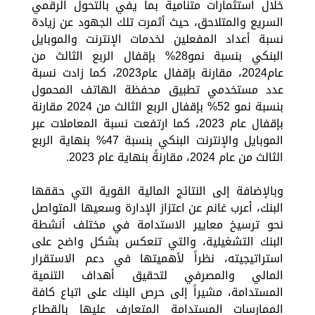
خلال استثمارات متنامية بما يفي بالتحول الرقمي
السريع والمتلاحق، حيث أثمرت تلك الجهود عن زيادة
نسبة أعداد المفعلين لخدمات الإنترنت والموبايل
البنكي بنسبة نمو28% بإقفال الربع الثالث من
عام2024، مقارنة بإقفال عام2023، كما زادت نسبة
عدد مستخدمي تطبيق محفظة الهاتف المحمول
بنسبة نمو 52% بإقفال الربع الثالث من 2024 مقارنة
بإقفال عام 2023، كما ارتفعت نسبة المعاملات عبر
الموبايل والإنترنت البنكي بنسبة 47% بنهاية الربع
الثالث من عام 2024، مقارنةً بنهاية عام 2023.
وبالإضافة إلى النتائج المالية القوية التي حققها
البنك، أعرب غانم عن اعتزاز الإدارة وسعيها المتواصل
نحو ترسيخ معايير الاستدامة في مختلف أنشطة
البنك التشغيلية، والتي تنعكس بشكل واضح على
استراتيجيته، نظراً لأهميتها في دعم الاستقرار
المالي والمصرفي لتحقيق أهداف التنمية
المستدامة، مشيراً إلى حرص البنك على اتباع كافة
الممارسات المستدامة المتعارف عليها بالقطاع