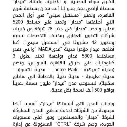
الكبرى سواء المصرية أو الأجنبية، وتمتلك "ميدار"
محفظة أراضي تقدر بنحو 11 ألف فدان بمنطقة شرق
القاهرة، وتعتبر "مستقبل سيتي" هي أول المدن
التي أطلقتها "ميدار" وتمتد على مساحة 5200
فدان، ونجحت "ميدار" في جذب 28 شركة من كبريات
شركات التطوير العقاري بمختلف التخصصات لتنمية
وتطوير 42 مشروعًا في "مستقبل سيتي"، كما
أطلقت ميدار مؤخرا مدينة "مدىMADA "والتي تقدر
مساحتها 5800 فدان بواجهة تمتد بطول 3
كيلومترات على طريق القاهرة السويس، وتضم
(مدينة ترفيهية - Theme Park - مدينة للتسوق -
مدينة تعليمية - مدينة طبية بالاضافة الي مناطق
سكنية)، لتستوعب مدن "ميدار" مليون نسمة تقريباً
بواقع 500 ألف نسمة بكل مدينة.
وبجانب المدن التي أسستها "ميدار"، أسست أيضا
مجموعة من الشركات لخدمة قاطني المدن المملوكة
لشركة "ميدار" والمستثمرين وفق أعلى مستويات
الجودة، وهم شركة "CTRL" المسؤولة عن إدارة