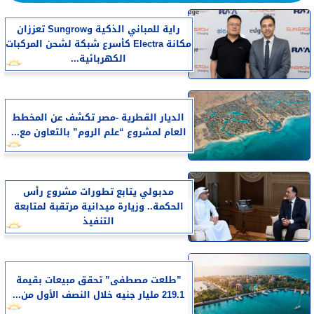
راية للمباني الذكية وSungrow تعززان
مكانة Electra كأسرع شبكة لشحن المركبات
الكهربائية...
الديار القطرية -مصر تكشف عن المخطط
العام لمشروع “علم الروم” بالتعاون مع...
مدبولي يتابع تطورات مشروع رأس
الحكمة.. وزيارة ميدانية مرتقبة لمتابعة
التنفيذ
​”طلعت مصطفى” تحقق مبيعات بقيمة
219.1 مليار جنيه خلال النصف الأول من...