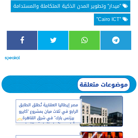
”ميدار” وتطوير المدن الذكية المتكاملة والمستدامة
”Cairo ICT”
موضوعات متعلقة
مصر إيطاليا العقارية تُطلق الطابق
الرابع في ثلاث مبان بمشروع “كايرو
بيزنس بارك” في شرق القاهرة
بأعلى عوائد استثمارية والتسليم
في 2026