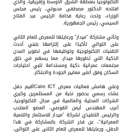
التكنولوجيا بمنطقة الشرق الأوسط وإفريقيا، والذي
افتتحه الدكتور مصطفى مدبولي، رئيس مجلس
الوزراء، وتحت رعاية فخامة الرئيس عبد الفتاح
السيسي، رئيس الجمهورية.
وتأتي مشاركة "ميدار" ورعايتها للمعرض للعام الثاني
على التوالي تأكيدًا على إلتزامها بتبني أحدث
التقنيات التكنولوجية وتوظيفها في تطوير المدن
الذكية التي تطورها ميدار، مما يسهم في خلق
مجتمعات عمرانية ذكية ومستدامة تلبي احتياجات
السكان وفق أعلى معايير الجودة والابتكار.
وعلي هامش فعاليات معرض Cairo ICTأقيم حفل
عشاء رسمي بحضور نخبة من المستثمرين وكبري
الشركات المحلية والعالمية في مجال التكنولوجيا،
أعرب المهندس أيمن القوصي، العضو المنتدب
والرئيس التنفيذي لشركة "ميدار للاستثمار والتنمية
العمرانية"، عن فخر الشركة بالمشاركة في هذا
الحفل، ورعايتها للمعرض للعام الثاني على التوالي،