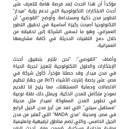
مؤكداً أن هذا الحدث يُعد فرصة هامة للتعرف على
أحدث الابتكارات التكنولوجية التي تدعم رؤية "ميدار"
لتطوير مدن ذكية ومستدامة. وأوضح "القوصي" أن
التكنولوجيا أصبحت ركيزة أساسية في تحقيق التطور
العمراني، وهو ما تسعى الشركة إلى تحقيقه من
خلال دمج التقنيات الحديثة في كافة مشاريعها
العمرانية.
وأضاف "القوصي": "نحن نلتزم بتطبيق أحدث
الإبتكارات والحلول التكنولوجية لتعزيز تجربة الحياة
في مدن ميدار. وقد حصلنا مؤخراً، كأول شركة في
مصر، على رخصة إنترنت الأشياء (IoT) من جهاز تنظيم
الاتصالات وحماية المستهلك، مما يتيح لنا تقديم
نموذج متكامل للمدن الذكية. ويمثل ذلك نقلة نوعية
في تطوير المدن المملوكة لميدار مثل مدينة
"مستقبل سيتي" التي تعد من أبرز مدن الجيل الرابع
في مصر، ومدينة "مدي MADA" التي تُعتبر من مدن
الجيل الخامس، والتي تضم مناطق ترفيهية وتعليمية
وطبية وتجارية وسكنية، صُممت وفق أحدث الطرز