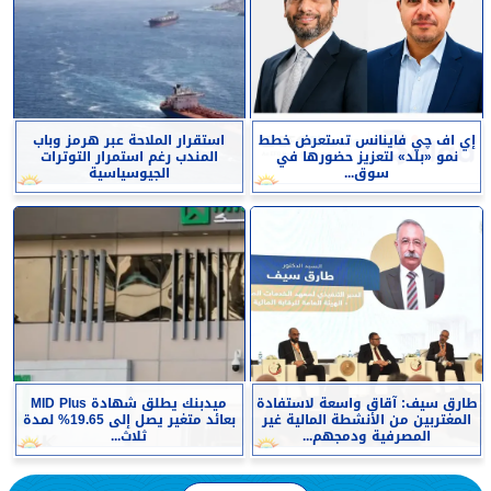
إي اف چي فاينانس تستعرض خطط
استقرار الملاحة عبر هرمز وباب
نمو «بلد» لتعزيز حضورها في
المندب رغم استمرار التوترات
سوق...
الجيوسياسية
طارق سيف: آقاق واسعة لاستفادة
ميدبنك يطلق شهادة MID Plus
المغتربين من الأنشطة المالية غير
بعائد متغير يصل إلى 19.65% لمدة
المصرفية ودمجهم...
ثلاث...