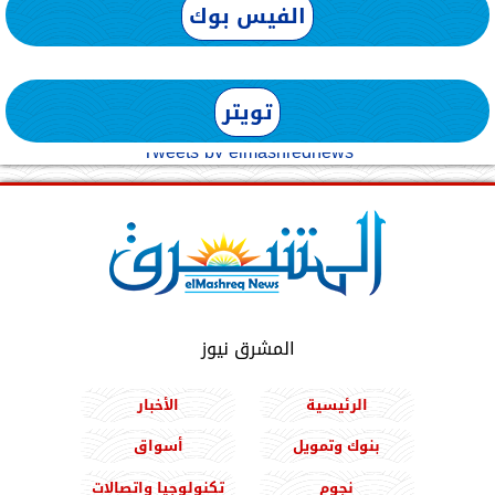
الفيس بوك
تويتر
Tweets by elmashreqnews
المشرق نيوز
الرئيسية
الأخبار
بنوك وتمويل
أسواق
نجوم
تكنولوجيا واتصالات