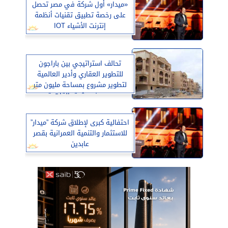
«ميدار» أول شركة في مصر تحصل
على رخصة تطبيق تقنيات أنظمة
إنترنت الأشياء IOT
تحالف استراتيجي بين باراجون
للتطوير العقاري وأدير العالمية
لتطوير مشروع بمساحة مليون متر
مربع في شرق القاهرة
احتفالية كبرى لإطلاق شركة ”ميدار”
للاستثمار والتنمية العمرانية بقصر
عابدين