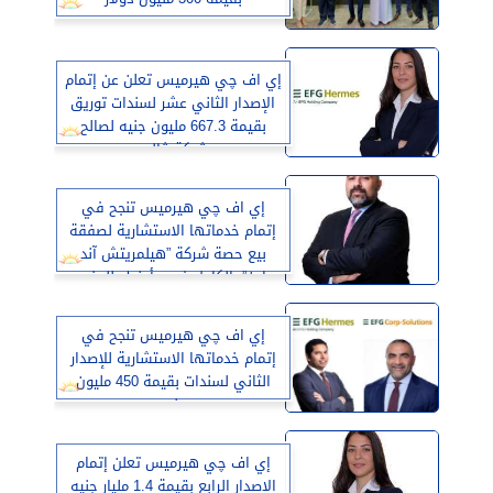
إي اف چي هيرميس تعلن عن إتمام
الإصدار الثاني عشر لسندات توريق
بقيمة 667.3 مليون جنيه لصالح
شركة ڤاليو
إي اف چي هيرميس تنجح في
إتمام خدماتها الاستشارية لصفقة
بيع حصة شركة ”هيلمريتش آند
باين” بالكامل في «أدنوك للحفر»
إي اف چي هيرميس تنجح في
إتمام خدماتها الاستشارية للإصدار
الثاني لسندات بقيمة 450 مليون
جنيه
إي اف چي هيرميس تعلن إتمام
الإصدار الرابع بقيمة 1.4 مليار جنيه