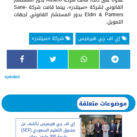
القانوني لشركة «سيلندر»، بينما قامت شركة Sarie-
Eldin & Partners بدور المستشار القانوني لجهات
التمويل.
إي اف چي هيرميس
شركة «سيلندر»
موضوعات متعلقة
إي اف چي هيرميس تكشف عن
صندوق التعليم السعودي (SEF)
بقيمة 300 مليون دولار