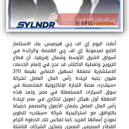
إي اف چي هيرميس وسيلندر
أعلنت اليوم إي اف چي هيرميس، بنك الاستثمار
التابع لمجموعة إي اف چي القابضة والرائدة في
أسواق الشرق الأوسط وشمال إفريقيا، أن قطاع
الترويج وتغطية الاكتتاب قد نجح في إتمام الخدمات
الاستشارية لصفقة تسهيل ائتماني بقيمة 370
مليون جنيه لزيادة رأس المال العامل لشركة
«سيلندر»، منصة التجارة الإلكترونية المتخصصة في
سوق السيارات المستعملة في مصر. وتعد هذه
الصفقة أول هيكل تمويل ابتكاري في مصر لزيادة
رأس المال العامل بضمان الأصول والمصمم خصيصًا
بالتوافق مع استراتيجية شركة «سيلندر» لتطوير
نموذج أعمالها الفريد. كما تعكس تلك الخطوة التزام
القطاع المصرفي المصري بتمكين الشركات الناشئة