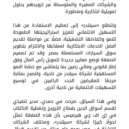
والشركات الصغيرة والمتوسطة عبر تزويدهم بحلول
تمويلية ابتكارية ومتطورة.
وتتطلع «سيلندر» إلى تعظيم الاستفادة من هذا
التسهيل الائتماني لتعزيز استراتيجيتها الطموحة
للنمو وكفاءتها التشغيلية، فضلًا عن مواصلة تقديم
أفضل الخدمات الابتكارية لعملائها والالتزام بتطوير
سوق السيارات المستعملة بمصر. وقد تم تصميم
الصفقة لوضع معايير جديدة لتمويل رأس المال وفق
إطار قانوني ومالي رصين بما يتماشى مع خطط النمو
المستقبلية لشركة سيلندر من ناحية، ولتصبح بمثابة
مرجعًا للمقرضين الجدد الراغبين في توسيع
التسهيلات الائتمانية من ناحية أخرى.
وفي هذا السياق، صرحت مي حمدي، مدير تنفيذي
لقسم أسواق الدين بقطاع الترويج وتغطية الاكتتاب
في إي اف چي هيرميس، بأن هذه الصفقة تمثل
تحولًا كبيرًا لشركة «سيلندر»، ومختلف الشركات
الناشئة في مصر بوجه عام وذلك عبر تقديم هيكل