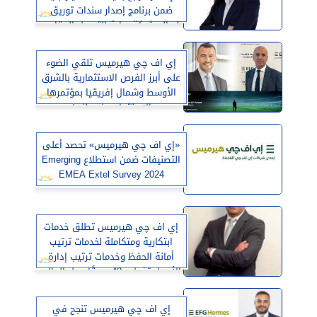
ضمن برنامج إصدار سندات توريق
لصالح شركة بداية للتمويل العقاري
إي اف چي هيرميس تلقي الضوء
على أبرز الفرص الاستثمارية بالشرق
الأوسط وشمال إفريقيا بمؤتمرها
الاستثماري في لندن
«إي اف چي هيرميس» تحصد أعلى
التصنيفات ضمن استطلاع Emerging
EMEA Extel Survey 2024
إي اف چي هيرميس تطلق خدمات
ابتكارية ومتكاملة لخدمات ترتيب
أمانة الحفظ وخدمات ترتيب إدارة
الأصول تغطي 40 سوقًا حول العالم
إي اف چي هيرميس تنجح في