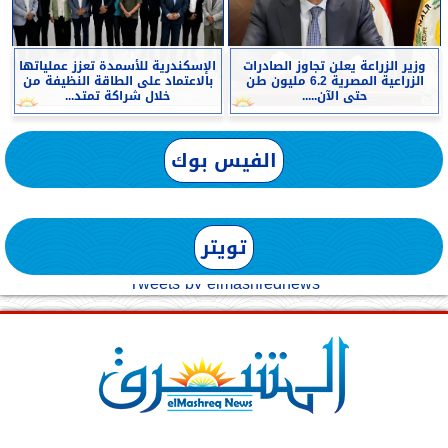
وزير الزراعة يعلن تجاوز الصادرات
الإسكندرية للأسمدة تعزز عملياتها
الزراعية المصرية 6.2 مليون طن
بالاعتماد على الطاقة النظيفة من
حتى الآن.....
خلال شراكة تمتد...
الفيس بوك
تويتر
Tweets by elmashreqnews