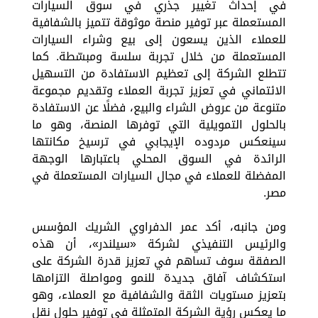
في إحداث تغيير جذري في سوق السيارات
المستعملة عبر توفير منصة موثوقة تتميز بالشفافية
للعملاء الذين يسعون إلى بيع وشراء السيارات
المستعملة من خلال تجربة سلسة ومبسّطة. كما
تتطلع الشركة إلى تعظيم الاستفادة من التسهيل
الائتماني في تعزيز تجربة العملاء وتقديم مجموعة
متنوعة من عروض الشراء والبيع، فضلًا عن الاستفادة
بالحلول التمويلية التي توفرها المنصة، وهو ما
سينعكس مردوده الإيجابي في ترسيخ مكانتها
الرائدة في السوق المحلي باعتبارها الوجهة
المفضلة للعملاء في مجال السيارات المستعملة في
مصر.
ومن جانبه، أكد عمر الدفراوي الشريك المؤسس
والرئيس التنفيذي لشركة «سيلندر»، أن هذه
الصفقة سوف تساهم في تعزيز قدرة الشركة على
استكشاف آفاق جديدة للنمو ومواصلة التزامها
بتعزيز مستويات الثقة والشفافية مع العملاء، وهو
ما يعكس رؤية الشركة المتمثلة في توفير حلول نقل