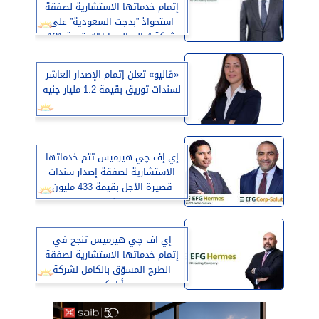
إتمام خدماتها الاستشارية لصفقة
استحواذ ”بدجت السعودية” على
شركة ”عالم السيارات” بقيمة 121
مليون دولار أمريكي
«ڤاليو» تعلن إتمام الإصدار العاشر
لسندات توريق بقيمة 1.2 مليار جنيه
إي إف چي هيرميس تتم خدماتها
الاستشارية لصفقة إصدار سندات
قصيرة الأجل بقيمة 433 مليون
جنيه
إي اف چي هيرميس تنجح في
إتمام خدماتها الاستشارية لصفقة
الطرح المسوّق بالكامل لشركة
«أرامكو»