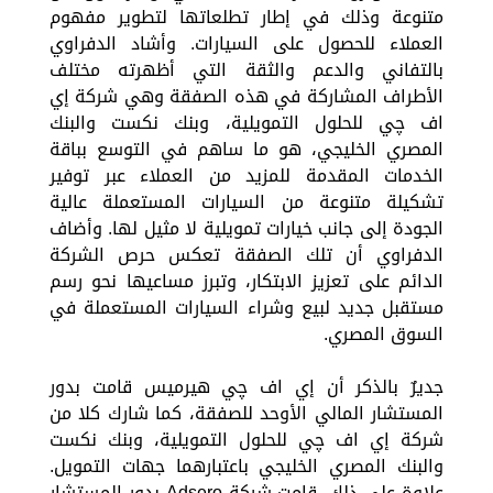
متنوعة وذلك في إطار تطلعاتها لتطوير مفهوم
العملاء للحصول على السيارات. وأشاد الدفراوي
بالتفاني والدعم والثقة التي أظهرته مختلف
الأطراف المشاركة في هذه الصفقة وهي شركة إي
اف چي للحلول التمويلية، وبنك نكست والبنك
المصري الخليجي، هو ما ساهم في التوسع بباقة
الخدمات المقدمة للمزيد من العملاء عبر توفير
تشكيلة متنوعة من السيارات المستعملة عالية
الجودة إلى جانب خيارات تمويلية لا مثيل لها. وأضاف
الدفراوي أن تلك الصفقة تعكس حرص الشركة
الدائم على تعزيز الابتكار، وتبرز مساعيها نحو رسم
مستقبل جديد لبيع وشراء السيارات المستعملة في
السوق المصري.
جديرٌ بالذكر أن إي اف چي هيرميس قامت بدور
المستشار المالي الأوحد للصفقة، كما شارك كلا من
شركة إي اف چي للحلول التمويلية، وبنك نكست
والبنك المصري الخليجي باعتبارهما جهات التمويل.
علاوة على ذلك، قامت شركة Adsero بدور المستشار