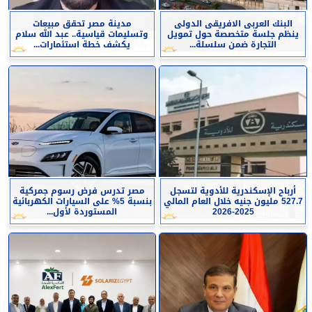
البنك العربى الافريقى الدولى
مدينة مصر تحقق مبيعات
ينظم جلسة متخصصة حول تمويل
وتسليمات قياسية.. عبد الله سلام
التجارة ضمن سلسلة...
يكشف خطة استثمارات...
أرباح الإسكندرية للأدوية لتسجل
مصر تدرس فرض رسوم جمركية
527.7 مليون جنيه خلال العام المالي
بنسبة 5% على السيارات الكهربائية
2025-2026
المستوردة لأول...