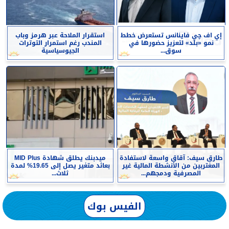
إي اف چي فاينانس تستعرض خطط
استقرار الملاحة عبر هرمز وباب
نمو «بلد» لتعزيز حضورها في
المندب رغم استمرار التوترات
سوق...
الجيوسياسية
طارق سيف: آقاق واسعة لاستفادة
ميدبنك يطلق شهادة MID Plus
المغتربين من الأنشطة المالية غير
بعائد متغير يصل إلى 19.65% لمدة
المصرفية ودمجهم...
ثلاث...
الفيس بوك