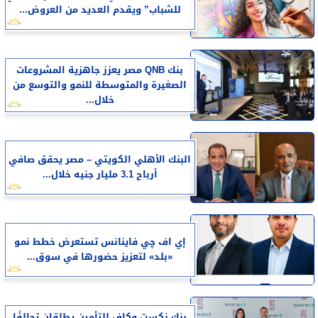
للشباب” ويقدم العديد من العروض...
بنك QNB مصر يعزز جاهزية المشروعات
الصغيرة والمتوسطة للنمو والتوسع من
خلال...
البنك الأهلي الكويتي – مصر يحقق صافي
أرباح 3.1 مليار جنيه خلال...
إي اف چي فاينانس تستعرض خطط نمو
«بلد» لتعزيز حضورها في سوق...
بنك نكست وكاف للتأمين يطلقان تحالفًا