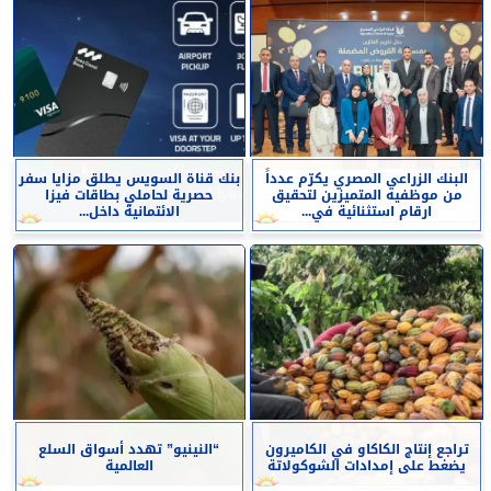
البنك الزراعي المصري يكرّم عدداً
بنك قناة السويس يطلق مزايا سفر
من موظفيه المتميزين لتحقيق
حصرية لحاملي بطاقات فيزا
ارقام استثنائية في...
الائتمانية داخل...
تراجع إنتاج الكاكاو في الكاميرون
“النينيو” تهدد أسواق السلع
يضغط على إمدادات الشوكولاتة
العالمية