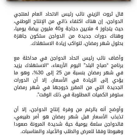
قال ثروت الزيني نائب رئيس الاتحاد العام لمنتجي
الدواجن، إن هناك اكتفاء ذاتي من الإنتاج الوطني،
حيث يتجاوز 4 ملايين دجاجة و40 مليون بيضة يوميا،
وهناك دورات جديدة من الدواجن ستكون جاهزة
بحلول شهر رمضان، لتواكب زيادة الاستهلاك.
وأضاف نائب رئيس اتحاد الدواجن في مداخلة مع
برنامج “صباح البلد” اليوم الأربعاء، “الاستهلاك يزيد
في شهر رمضان بنسبة من 25 إلى 30%، وهو ما
يؤدي إلى الزيادة في الأسعار، إلا أن الدورات
الجديدة التي من المقرر خروجها في شهر رمضان
ستوفر الكميات المطلوبة في ذلك الوقت”.
وأوضح أنه بالرغم من وفرة إنتاج الدواجن، إلا أن
تذبذب الأسعار قبل شهر رمضان هو أمر طبيعي،
فالدواجن سلعة يومية حية شديدة المرونة صعودا
وهبوطا وفقا للعرض والطلب والأعياد والمناسبات.