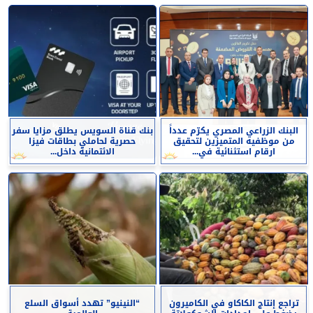
البنك الزراعي المصري يكرّم عدداً
بنك قناة السويس يطلق مزايا سفر
من موظفيه المتميزين لتحقيق
حصرية لحاملي بطاقات فيزا
ارقام استثنائية في...
الائتمانية داخل...
تراجع إنتاج الكاكاو في الكاميرون
“النينيو” تهدد أسواق السلع