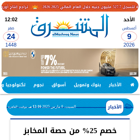
تراجع إنتاج أوروبا والتوترات ا
الأحد
12:02
أغسطس
صفر
24
9
1448
2026
الأخبار
بنوك وتمويل
أسواق
نجوم
تكنولوجيا وا
الأخبار
السبت، 8 مارس 2025
12:16 مـ
بتوقيت القاهرة
خصم 25% من حصة المخابز