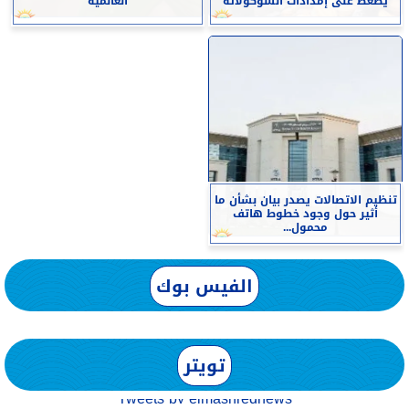
يضغط على إمدادات الشوكولاتة
العالمية
تنظيم الاتصالات يصدر بيان بشأن ما
أثير حول وجود خطوط هاتف
محمول...
الفيس بوك
تويتر
Tweets by elmashreqnews