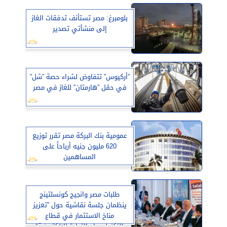
بلومبرغ: مصر تستأنف تدفقات الغاز
إلى منشأتي تصدير
”أركيوس” تتفاوض لشراء حصة ”شل”
في حقل ”هارمتان” للغاز في مصر
عمومية بنك البركة مصر تقرر توزيع
620 مليون جنيه أرباحاً على
المساهمين
طلبات مصر وانجيج كونسلتينج
ينظمان جلسة نقاشية حول ”تعزيز
مناخ الاستثمار في قطاع
التكنولوجيا والتجارة الإلكترونية”