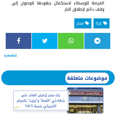
الفرصة للوسطاء لاستكمال جهودها للوصول إلى
وقف دائم لإطلاق النار.
غزة
مصر
موضوعات متعلقة
بنك مصر يُخفض العائد على
شهادتي “القمة” و”إيليت” بالدولار
الأمريكي بنسبة 0.5%