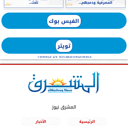
المصرفية ودمجهم...
ثلاث...
الفيس بوك
تويتر
Tweets by elmashreqnews
المشرق نيوز
الرئيسية
الأخبار