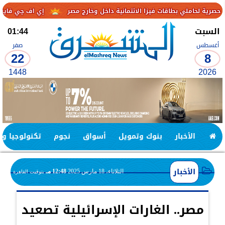
اقات فيزا الائتمانية داخل وخارج مصر
إي اف چي فاينانس تستعرض خطط
السبت
01:44
أغسطس
صفر
22
8
1448
2026
الأخبار
بنوك وتمويل
أسواق
نجوم
تكنولوجيا وا
الأخبار
الثلاثاء، 18 مارس 2025
12:48 مـ
بتوقيت القاهرة
مصر.. الغارات الإسرائيلية تصعيد