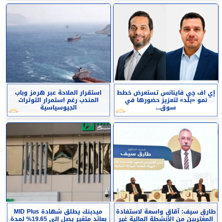
إي اف چي فاينانس تستعرض خطط
استقرار الملاحة عبر هرمز وباب
نمو «بلد» لتعزيز حضورها في
المندب رغم استمرار التوترات
سوق...
الجيوسياسية
طارق سيف: آقاق واسعة لاستفادة
ميدبنك يطلق شهادة MID Plus
المغتربين من الأنشطة المالية غير
بعائد متغير يصل إلى 19.65% لمدة