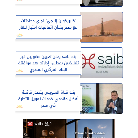
”كابريكورن إنرجي” تجري محادثات
مع مصر بشأن اتفاقيات امتياز للغاز
بنك saib يعلن تعيين عضويين غير
تنفيذيين بمجلس إدارته بعد موافقة
البنك المركزي المصري
بنك قناة السويس يتصدر قائمة
أفضل مقدمي خدمات تمويل التجارة
في مصر