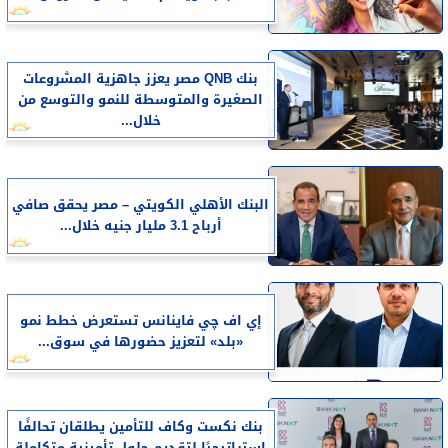
بنك QNB مصر يعزز جاهزية المشروعات
الصغيرة والمتوسطة للنمو والتوسع من
خلال...
البنك الأهلي الكويتي – مصر يحقق صافي
أرباح 3.1 مليار جنيه خلال...
إي اف چي فاينانس تستعرض خطط نمو
«بلد» لتعزيز حضورها في سوق...
بنك نكست وكاف للتأمين يطلقان تحالفًا
استراتيجيًا لتقديم حلول تأمينية متكاملة