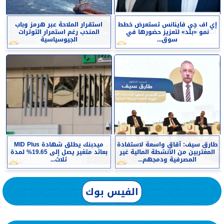
إي اف چي فاينانس تستعرض خطط
استقرار الملاحة عبر هرمز وباب
نمو «بلد» لتعزيز حضورها في
المندب رغم استمرار التوترات
سوق...
الجيوسياسية
طارق سيف: آقاق واسعة لاستفادة
ميدبنك يطلق شهادة MID Plus
المغتربين من الأنشطة المالية غير
بعائد متغير يصل إلى 19.65% لمدة
المصرفية ودمجهم...
ثلاث...
الفيس بوك