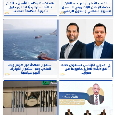
القضاء الأعلى والبريد يطلقان
بنك نكست وكاف للتأمين يطلقان
خدمة الإعلان الإلكتروني المسجل
تحالفًا استراتيجيًا لتقديم حلول
لتسريع التقاضي والتحول الرقمي...
تأمينية متكاملة لعملاء...
إي اف چي فاينانس تستعرض خطط
استقرار الملاحة عبر هرمز وباب
نمو «بلد» لتعزيز حضورها في
المندب رغم استمرار التوترات
سوق...
الجيوسياسية