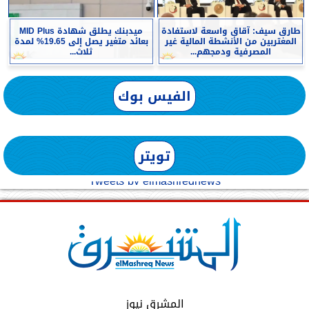
طارق سيف: آقاق واسعة لاستفادة
ميدبنك يطلق شهادة MID Plus
المغتربين من الأنشطة المالية غير
بعائد متغير يصل إلى 19.65% لمدة
المصرفية ودمجهم...
ثلاث...
الفيس بوك
تويتر
Tweets by elmashreqnews
المشرق نيوز