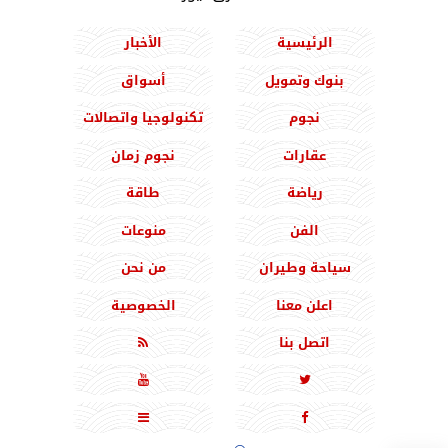
الرئيسية
الأخبار
بنوك وتمويل
أسواق
نجوم
تكنولوجيا واتصالات
عقارات
نجوم زمان
رياضة
طاقة
الفن
منوعات
سياحة وطيران
من نحن
اعلن معنا
الخصوصية
اتصل بنا




