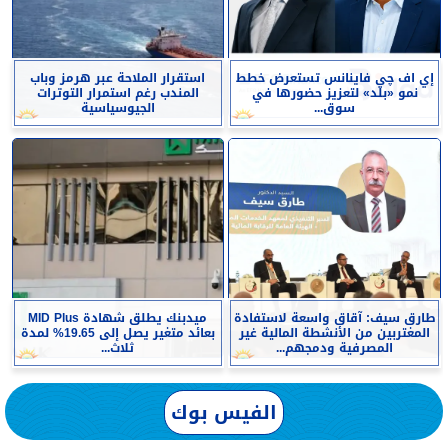
إي اف چي فاينانس تستعرض خطط
استقرار الملاحة عبر هرمز وباب
نمو «بلد» لتعزيز حضورها في
المندب رغم استمرار التوترات
سوق...
الجيوسياسية
طارق سيف: آقاق واسعة لاستفادة
ميدبنك يطلق شهادة MID Plus
المغتربين من الأنشطة المالية غير
بعائد متغير يصل إلى 19.65% لمدة
المصرفية ودمجهم...
ثلاث...
الفيس بوك