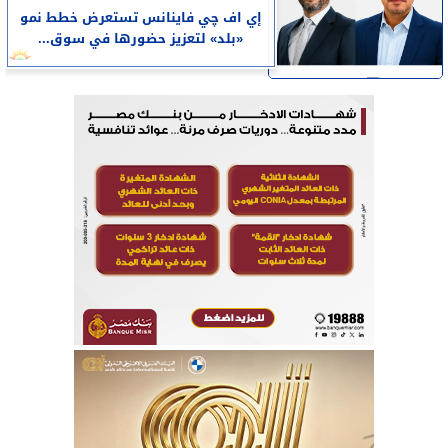
إي اف چي فاينانس تستعرض خطط نمو
«بلد» لتعزيز حضورها في سوق...