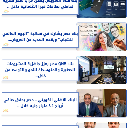
بنك قناة السويس يطلق مزايا سفر حصرية
لحاملي بطاقات فيزا الائتمانية داخل...
بنك مصر يشارك في فعالية “اليوم العالمي
للشباب” ويقدم العديد من العروض...
بنك QNB مصر يعزز جاهزية المشروعات
الصغيرة والمتوسطة للنمو والتوسع من
خلال...
البنك الأهلي الكويتي – مصر يحقق صافي
أرباح 3.1 مليار جنيه خلال...