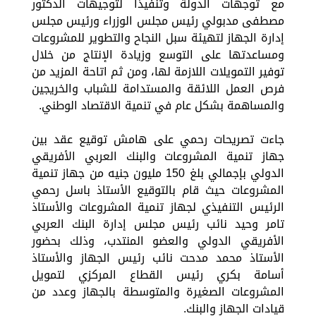
مع توجهات الدولة وتنفيذاً لتوجيهات الدكتور
مصطفى مدبولي رئيس مجلس الوزراء ورئيس مجلس
إدارة الجهاز لتهيئة سبل النجاح والتطوير للمشروعات
ومساعدتها على التوسع وزيادة الإنتاج من خلال
توفير التمويلات اللازمة لها، ومن ثم اتاحة المزيد من
فرص العمل اللائقة والمستدامة للشباب والخريجين
والمساهمة بشكل عام في تنمية الاقتصاد الوطني.
جاءت تصريحات رحمي على هامش توقيع عقد بين
جهاز تنمية المشروعات والبنك العربي الأفريقي
الدولي بإجمالي بلغ 150 مليون جنيه من جهاز تنمية
المشروعات حيث قام بالتوقيع الأستاذ باسل رحمي
الرئيس التنفيذي لجهاز تنمية المشروعات والأستاذ
تامر وحيد نائب رئيس مجلس إدارة البنك العربي
الأفريقي الدولي والعضو المنتدب، وذلك بحضور
الأستاذ محمد مدحت نائب رئيس الجهاز والأستاذ
أسامة بكري رئيس القطاع المركزي لتمويل
المشروعات الصغيرة والمتوسطة بالجهاز وعدد من
قيادات الجهاز والبنك.