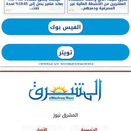
المغتربين من الأنشطة المالية غير
بعائد متغير يصل إلى 19.65% لمدة
المصرفية ودمجهم...
ثلاث...
الفيس بوك
تويتر
Tweets by elmashreqnews
المشرق نيوز
الرئيسية
الأخبار