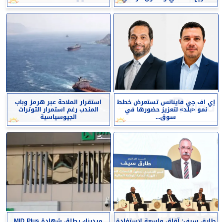
إي اف چي فاينانس تستعرض خطط
استقرار الملاحة عبر هرمز وباب
نمو «بلد» لتعزيز حضورها في
المندب رغم استمرار التوترات
سوق...
الجيوسياسية
طارق سيف: آقاق واسعة لاستفادة
ميدبنك يطلق شهادة MID Plus