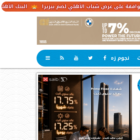
ض شباب الأهلي لضم بيزيرا
البنك الأهلي الكويتي – مصر يحقق صافي أرباح .1
ت
نجوم زمان
رياضة