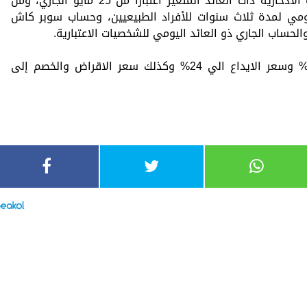
وذكر، أنه تم تخفيض العائد على الأوعية الادخارية ذات العائد المتغير اعتبارا من 25 مايو الجاري، ومن
ومي لمدة ثلاث سنوات للأفراد الطبيعيين، وحساب سوبر كاش
والحساب الجاري ذو العائد اليومي للشخصيات الاعتبارية.
كما انخفض سعر الإقراض ليصل إلى 25% وسعر الايداع الي 24% وكذلك سعر الاقراض والخصم إلى