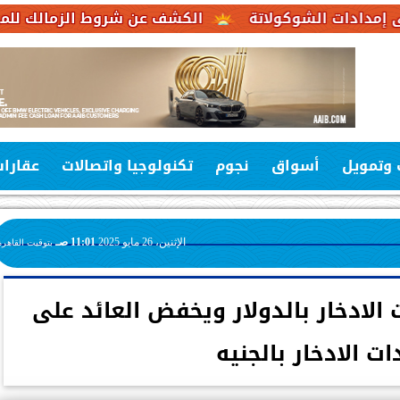
شوكولاتة
الكشف عن شروط الزمالك للموافقة على عر
 وتمويل
أسواق
نجوم
تكنولوجيا واتصالات
عقارا
الإثنين، 26 مايو 2025
11:01 صـ
بتوقيت القاهرة
لادخار بالدولار ويخفض العائد على
ت الادخار بالجنيه