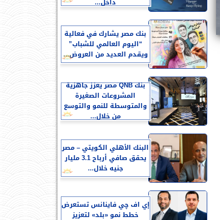
داخل...
بنك مصر يشارك في فعالية
“اليوم العالمي للشباب”
ويقدم العديد من العروض...
بنك QNB مصر يعزز جاهزية
المشروعات الصغيرة
والمتوسطة للنمو والتوسع
من خلال...
البنك الأهلي الكويتي – مصر
يحقق صافي أرباح 3.1 مليار
جنيه خلال...
إي اف چي فاينانس تستعرض
خطط نمو «بلد» لتعزيز