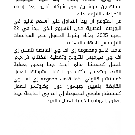
مساهمين مباشرين في شركة ڤاليو بعد إتمام
الاجراءات اللازمة لذلك.
من المتوقع أن يبدأ التداول على أسهم ڤاليو في
البورصة المصرية خلال الأسبوع الذي يبدأ في 22
يونيو 2025، وذلك بشرط الحصول على الموافقات
اللازمة من الجهات المعنية.
قامت ڤاليو ومجموعة إي اف چي القابضة بتعيين إي
اف چي هيرميس للترويج وتغطية الاكتتاب ش.م.م.
للعمل كمستشار مالي أوحد فيما يتعلق بعملية
القيد، وبتعيين مكتب ذو الفقار وشركاها للعمل
كمستشار قانوني. كما قامت مجموعة إي اف چي
القابضة بتعيين جيبسون دون وكروتشر للعمل
كمستشار قانوني لمجموعة إي اف چي القابضة فيما
يتعلق بالجوانب الدولية لعملية القيد.