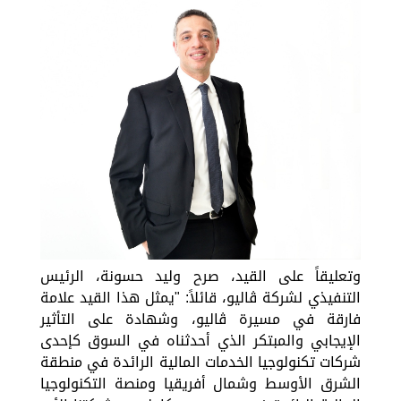
وتعليقاً على القيد، صرح وليد حسونة، الرئيس
التنفيذي لشركة ڤاليو، قائلاً: "يمثل هذا القيد علامة
فارقة في مسيرة ڤاليو، وشهادة على التأثير
الإيجابي والمبتكر الذي أحدثناه في السوق كإحدى
شركات تكنولوجيا الخدمات المالية الرائدة في منطقة
الشرق الأوسط وشمال أفريقيا ومنصة التكنولوجيا