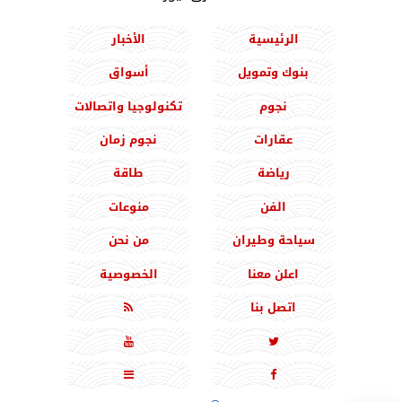
الرئيسية
الأخبار
بنوك وتمويل
أسواق
نجوم
تكنولوجيا واتصالات
عقارات
نجوم زمان
رياضة
طاقة
الفن
منوعات
سياحة وطيران
من نحن
اعلن معنا
الخصوصية
اتصل بنا




