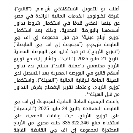
أعلنت يو للتمويل الاستهلاكي ش.م.م. ("ڤاليو")،
شركة تكنولوجيا الخدمات المالية الرائدة في مصر،
عن نيتها المضي قدمًا في استكمال شروط تداول
أسهمها بالبورصة المصرية، وذلك بعد استكمال
توزيع أرباح عينية* من قبل مجموعة إي اف چي
القابضة ش.م.م. ("مجموعة إي اف چي القابضة")
("توزيع الأرباح"). تم قيد ڤاليو في البورصة المصرية
بتاريخ 21 مايو 2025 ("القيد"، ويُشار إليه مع توزيع
الأرباح مجتمعين بـ"عملية القيد"). سيتم بدء تداول
أسهم ڤاليو في البورصة المصرية بعد التسجيل لدى
الهيئة العامة للرقابة المالية ("الهيئة")، واستكمال
توزيع الأرباح، واعتماد تقرير الإفصاح بغرض التداول
من قبل الهيئة**.
وافقت الجمعية العامة العادية لمجموعة إي اف چي
القابضة المنعقدة بتاريخ 24 مايو 2025 ("الجمعية")
على توزيع الأرباح، حيث وافقت الجمعية على
استخدام مبلغ 335,322,346 جنيه مصري من الأرباح
المحتجزة لمجموعة إي اف چي القابضة القابلة