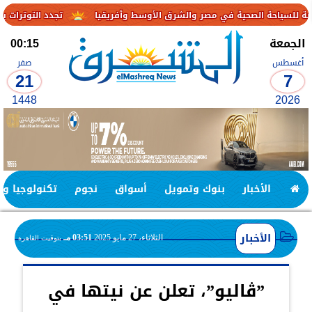
تجدد التوترات يخفض صادرات النفط الإماراتية 
الجمعة
00:15
أغسطس
صفر
21
7
1448
2026
الأخبار
بنوك وتمويل
أسواق
نجوم
تكنولوجيا وا
الأخبار
الثلاثاء، 27 مايو 2025
03:51 مـ
بتوقيت القاهرة
”ڤاليو”، تعلن عن نيتها في