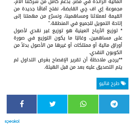
المالية الرائدة في مصر. بدعم كامل من شركتنا الأم،
مجموعة إي اف چي القابضة، نفتح آفاقًا جديدة من
القيمة لعملائنا ومساهمينا، ونسرّع من مهمتنا إلى
إتاحة التمويل للجميع في المنطقة."
* توزيع الأرباح العينية هو توزيع غير نقدي لأصول
على مساهمين، وغالبًا ما يكون التوزيع في صورة
أوراق مالية أو ممتلكات أو غيرها من الأصول بدلاً من
الكوبون النقدي.
**يرجى ملاحظة أن تقرير الإفصاح بغرض التداول لم
يتم التصديق عليه بعد من قبل الهيئة.
طرح فاليو