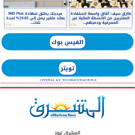
طارق سيف: آقاق واسعة لاستفادة
ميدبنك يطلق شهادة MID Plus
المغتربين من الأنشطة المالية غير
بعائد متغير يصل إلى 19.65% لمدة
المصرفية ودمجهم...
ثلاث...
الفيس بوك
تويتر
Tweets by elmashreqnews
المشرق نيوز