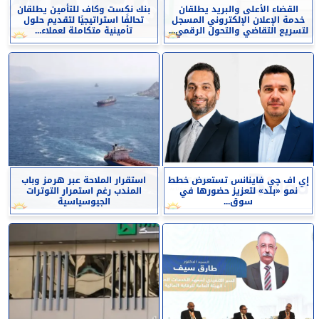
القضاء الأعلى والبريد يطلقان
بنك نكست وكاف للتأمين يطلقان
خدمة الإعلان الإلكتروني المسجل
تحالفًا استراتيجيًا لتقديم حلول
لتسريع التقاضي والتحول الرقمي...
تأمينية متكاملة لعملاء...
إي اف چي فاينانس تستعرض خطط
استقرار الملاحة عبر هرمز وباب
نمو «بلد» لتعزيز حضورها في
المندب رغم استمرار التوترات
سوق...
الجيوسياسية