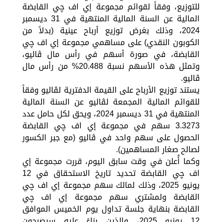
للتوزيع، وفقاً لقوائم مجموعة إي اف چي القابضة
المالية عن السنة المالية المنتهية في 31 ديسمبر
2024، وذلك بغرض توزيع أرباح عينية (بدلاً من
الكوبون النقدي) على مساهمي مجموعة إي اف چي
القابضة، في صورة أسهم في رأس مال ڤاليو،
وتمثل هذه الأسهم نسبة 20.488% من رأس مال
ڤاليو.
يستند توزيع الأرباح على القيمة الدفترية لڤاليو وفقاً
للقوائم المالية المجمعة لڤاليو عن السنة المالية
المنتهية في 31 ديسمبر 2024، ويحق لكل حامل عدد
3.3273 سهم في مجموعة إي اف چي القابضة
الحصول على سهم واحد في ڤاليو (مع جبر الكسور
لصالح صغار المساهمين).
وكما أُعلن في وقت سابق اليوم، قررت مجموعة إي
اف چي القابضة تحديد تاريخ الاستحقاق في 12
يونيو 2025، وذلك لمالك سهم مجموعة إي اف چي
القابضة ولمشتري سهم مجموعة إي اف چي
القابضة بنهاية جلسة تداول يوم الخميس الموافق
12 يونيو 2025، والذين بناءً عليه سيصبحون