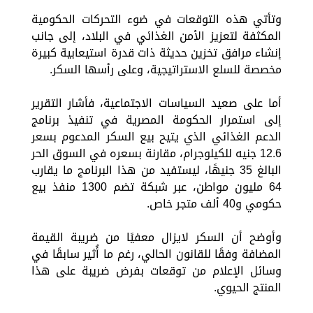
وتأتي هذه التوقعات في ضوء التحركات الحكومية
المكثفة لتعزيز الأمن الغذائي في البلاد، إلى جانب
إنشاء مرافق تخزين حديثة ذات قدرة استيعابية كبيرة
مخصصة للسلع الاستراتيجية، وعلى رأسها السكر.
أما على صعيد السياسات الاجتماعية، فأشار التقرير
إلى استمرار الحكومة المصرية في تنفيذ برنامج
الدعم الغذائي الذي يتيح بيع السكر المدعوم بسعر
12.6 جنيه للكيلوجرام، مقارنة بسعره في السوق الحر
البالغ 35 جنيهًا، ليستفيد من هذا البرنامج ما يقارب
64 مليون مواطن، عبر شبكة تضم 1300 منفذ بيع
حكومي و40 ألف متجر خاص.
وأوضح أن السكر لايزال معفيًا من ضريبة القيمة
المضافة وفقًا للقانون الحالي، رغم ما أُثير سابقًا في
وسائل الإعلام من توقعات بفرض ضريبة على هذا
المنتج الحيوي.