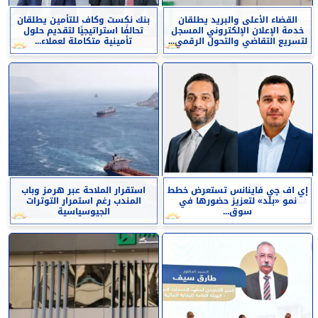
القضاء الأعلى والبريد يطلقان
بنك نكست وكاف للتأمين يطلقان
خدمة الإعلان الإلكتروني المسجل
تحالفًا استراتيجيًا لتقديم حلول
لتسريع التقاضي والتحول الرقمي...
تأمينية متكاملة لعملاء...
إي اف چي فاينانس تستعرض خطط
استقرار الملاحة عبر هرمز وباب
نمو «بلد» لتعزيز حضورها في
المندب رغم استمرار التوترات
سوق...
الجيوسياسية