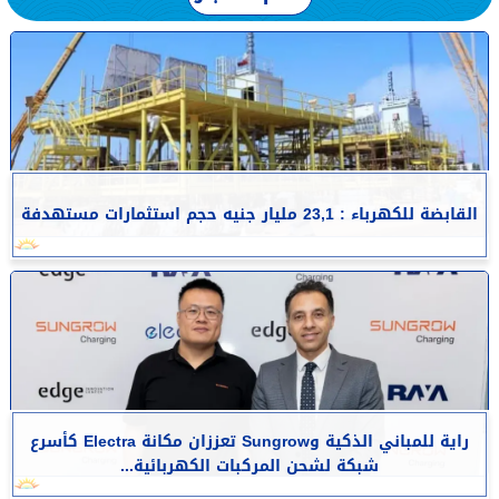
القابضة للكهرباء : 23,1 مليار جنيه حجم استثمارات مستهدفة
راية للمباني الذكية وSungrow تعززان مكانة Electra كأسرع
شبكة لشحن المركبات الكهربائية...