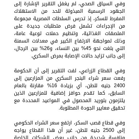
وفي السياق الصحي، لم يغفل التقرير الإشارة إلى
الجهود الرسمية المبذولة للحد من الاستهلاك
المفرط للسكر، إذ تدرس السلطات المصرية مجموعة
من الإجراءات تشمل فرض متطلبات جديدة على
الملصقات الغذائية، وتنظيم حملات توعية عامة،
وذلك لمواجهة الارتفاع الكبير في معدلات السمنة
التي بلغت نحو 45% بين النساء، و26% بين الرجال،
إلى جانب تزايد حالات الإصابة بمرض السكري.
وفي القطاع الزراعي، لفت التقرير إلى أن الحكومة
رفعت سعر شراء البنجر السكري من المزارعين إلى
2400 جنيه للطن، أي بزيادة 16% مقارنة بالعام
السابق، كما تقدم حوافز إضافية للمزارعين الذين
يلتزمون بتوريد المحصول في المواعيد المحددة مع
تحقيق معايير الجودة المطلوبة.
وفي قطاع قصب السكر، ارتفع سعر الشراء الحكومي
إلى 2500 جنيه للطن، غير أن هذا القطاع يواجه
منافسة شديدة من جانب بعض الشركات الخاصة