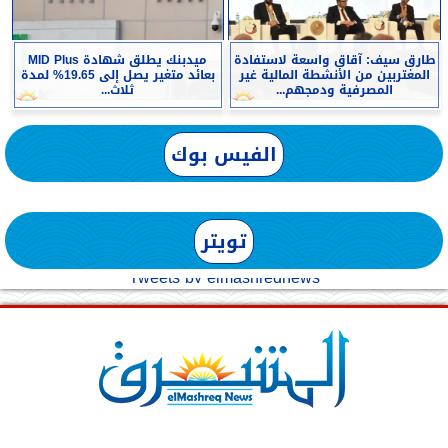
طارق سيف: آقاق واسعة لاستفادة
ميدبنك يطلق شهادة MID Plus
المغتربين من الأنشطة المالية غير
بعائد متغير يصل إلى 19.65% لمدة
المصرفية ودمجهم...
ثلاث...
الفيس بوك
تويتر
Tweets by elmashreqnews