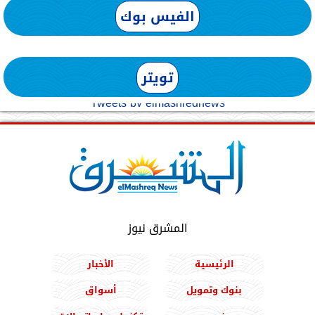
الفيس بوك
تويتر
Tweets by elmashreqnews
المشرق نيوز
الرئيسية
الأخبار
بنوك وتمويل
أسواق