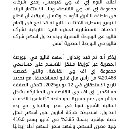
أعلنت اليوم إي اف چي هيرميس، إحدى شركات
مجموعة إي اف چي القابضة، وبنك الاستثمار الرائد
في منطقة الشرق الأوسط وشمال إفريقيا، أن قطاع
الترويج وتغطية الاكتتاب التابع له قد نجح في إتمام
الخدمات الاستشارية لعملية القيد التاريخية لشركة
ڤاليو في البورصة المصرية وبدء تداول أسهم شركة
ڤاليو في البورصة المصرية أمس.
يُذكر أنه تم قيد وتداول أسهم ڤاليو في البورصة
المصرية عبر توزيعًا مبتكرًا للأسهم على مساهمي
مجموعة إي اف چي القابضة، والتي خصصت
20.488% من رأس مال ڤاليو لمساهميها، مع تحديد
تاريخ الاستحقاق في 12 يونيو2025، لتمكن الصفقة
مساهمين إي اف چي القابضة من المشاركة بشكل
مباشر في دعم مسيرة نمو منصة تكنولوجيا الخدمات
المالية الأسرع نمواً في مصر. وبالتوازي مع بدء
التداول، استحوذت شركة أمازون على أسهم تمثل
حصة مباشرة بنسبة 3.95% في ڤاليو بسعر 416.0
جنيه مصري للسهم. وشهد سعر السهم أداءً إيجابيًا