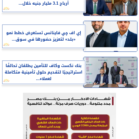
أرباح 3.1 مليار جنيه خلال...
إي اف چي فاينانس تستعرض خطط نمو
«بلد» لتعزيز حضورها في سوق...
بنك نكست وكاف للتأمين يطلقان تحالفًا
استراتيجيًا لتقديم حلول تأمينية متكاملة
لعملاء...