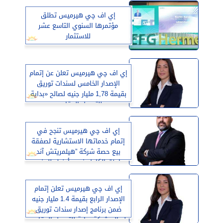
إي اف چي هيرميس تطلق
مؤتمرها السنوي التاسع عشر
للاستثمار
إي اف چي هيرميس تعلن عن إتمام
الإصدار الخامس لسندات توريق
بقيمة 1,78 مليار جنيه لصالح «بداية
للتمويل العقاري»
إي اف چي هيرميس تنجح في
إتمام خدماتها الاستشارية لصفقة
بيع حصة شركة ”هيلمريتش آند
باين” بالكامل في «أدنوك للحفر»
إي اف چي هيرميس تعلن إتمام
الإصدار الرابع بقيمة 1.4 مليار جنيه
ضمن برنامج إصدار سندات توريق
لصالح شركة بداية للتمويل العقاري