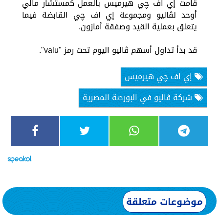
قامت إي اف چي هيرميس بالعمل كمستشار مالي
أوحد لڤاليو ومجموعة إي اف چي القابضة فيما
يتعلق بعملية القيد وصفقة أمازون.
قد بدأ تداول أسهم ڤاليو اليوم تحت رمز "valu".
إي اف چي هيرميس
شركة ڤاليو في البورصة المصرية
موضوعات متعلقة