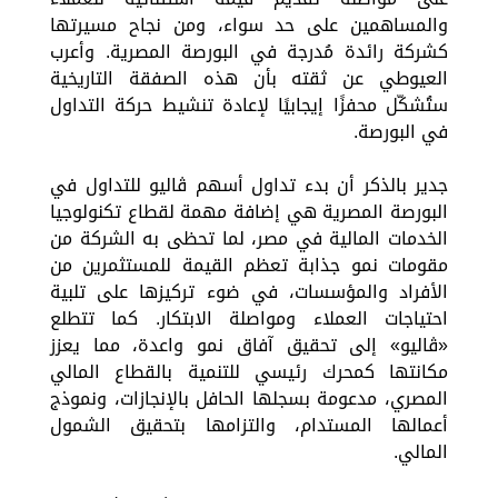
والمساهمين على حد سواء، ومن نجاح مسيرتها
كشركة رائدة مُدرجة في البورصة المصرية. وأعرب
العيوطي عن ثقته بأن هذه الصفقة التاريخية
ستُشكّل محفزًا إيجابيًا لإعادة تنشيط حركة التداول
في البورصة.
جدير بالذكر أن بدء تداول أسهم ڤاليو للتداول في
البورصة المصرية هي إضافة مهمة لقطاع تكنولوجيا
الخدمات المالية في مصر، لما تحظى به الشركة من
مقومات نمو جذابة تعظم القيمة للمستثمرين من
الأفراد والمؤسسات، في ضوء تركيزها على تلبية
احتياجات العملاء ومواصلة الابتكار. كما تتطلع
«ڤاليو» إلى تحقيق آفاق نمو واعدة، مما يعزز
مكانتها كمحرك رئيسي للتنمية بالقطاع المالي
المصري، مدعومة بسجلها الحافل بالإنجازات، ونموذج
أعمالها المستدام، والتزامها بتحقيق الشمول
المالي.