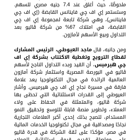
ملحوظًا، حيث أغلق عند 7.4 جنيه مصري للسهم.
وستستمر إي اف چي فاينانس القابضة (إي اف چي
فاينانس)، وهي شركة تابعة لمجموعة إي اف چي
القابضة، في امتلاك 67% من شركة ڤاليو بعد
التداول وبيع الأسهم لأمازون.
ومن جانبه، قال
ماجد العيوطي، الرئيس المشارك
لقطاع الترويج وتغطية الاكتتاب بشركة إي اف
چي هيرميس
، أن القيد وبدء التداول الناجح لأسهم
ڤاليو في البورصة المصرية واستثمار شركة أمازون
العالمية الرائدة في مجال التكنولوجيا يعد علامة
فارقة في مسيرة نجاح إي اف چي هيرميس. وأشار
العيوطي إلى القدرات الاستثنائية التي تحظى بها
شركة ڤاليو، والمتمثلة في الحفاظ على ولاء
العملاء، وتطوير منصة قابلة للتوسع وتحقيق النمو
المستدام، لتصبح بذلك إحدى أكبر العلامات التجارية
نجاحًا ومصداقية في مجال تكنولوجيا الخدمات المالية
في مصر، مؤكدًا على ثقة الشركة في قدرة ڤاليو
على مواصلة تقديم قيمة استثنائية للعملاء