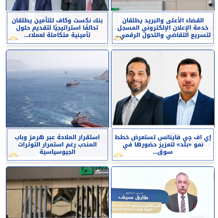
القضاء الأعلى والبريد يطلقان
بنك نكست وكاف للتأمين يطلقان
خدمة الإعلان الإلكتروني المسجل
تحالفًا استراتيجيًا لتقديم حلول
لتسريع التقاضي والتحول الرقمي...
تأمينية متكاملة لعملاء...
إي اف چي فاينانس تستعرض خطط
استقرار الملاحة عبر هرمز وباب
نمو «بلد» لتعزيز حضورها في
المندب رغم استمرار التوترات
سوق...
الجيوسياسية