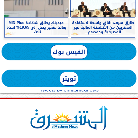
طارق سيف: آقاق واسعة لاستفادة
ميدبنك يطلق شهادة MID Plus
المغتربين من الأنشطة المالية غير
بعائد متغير يصل إلى 19.65% لمدة
المصرفية ودمجهم...
ثلاث...
الفيس بوك
تويتر
Tweets by elmashreqnews