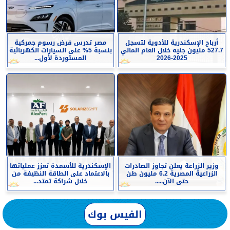
أرباح الإسكندرية للأدوية لتسجل
مصر تدرس فرض رسوم جمركية
527.7 مليون جنيه خلال العام المالي
بنسبة 5% على السيارات الكهربائية
2025-2026
المستوردة لأول...
وزير الزراعة يعلن تجاوز الصادرات
الإسكندرية للأسمدة تعزز عملياتها
الزراعية المصرية 6.2 مليون طن
بالاعتماد على الطاقة النظيفة من
حتى الآن.....
خلال شراكة تمتد...
الفيس بوك