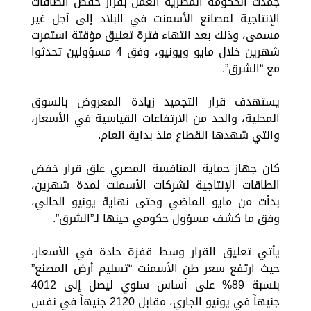
جمدت الحكومة المصرية العمل بقرار خفض الطاقات
الإنتاجية لمصانع الأسمنت في البلاد إلى أجل غير
مسمى، وذلك بعد انتهاء فترة تعليق مؤقتة استمرت
شهرين خلال مايو ويونيو، وفق 4 مسؤولين تحدثوا
مع “الشرق”.
يستهدف قرار التجميد زيادة المعروض بالسوق
المحلية، والحد من الارتفاعات القياسية في الأسعار،
والتي شهدها القطاع منذ بداية العام.
كان جهاز حماية المنافسة المصري علق قرار خفض
الطاقات الإنتاجية لشركات الأسمنت لمدة شهرين،
بدأت من مايو الماضي وحتى نهاية يونيو الحالي،
وفق ما كشف مسؤول حكومي حينها لـ”الشرق”.
يأتي تعليق القرار وسط قفزة حادة في الأسعار،
حيث ارتفع سعر طن الأسمنت “تسليم أرض المصنع”
بنسبة 89% على أساس سنوي ليصل إلى 4012
جنيهاً في يونيو الجاري، مقابل 2120 جنيهاً في نفس