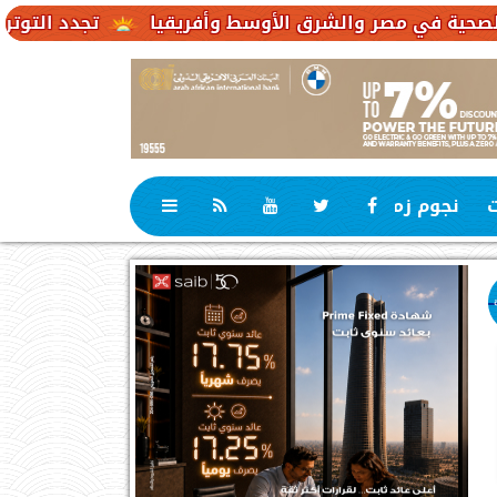
تجدد التوترات يخفض صادرات النفط ال
ت
نجوم زمان
رياضة