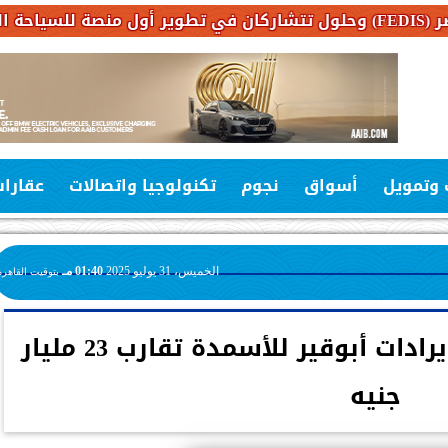
 وتمويل
أسواق
نجوم
تكنولوجيا واتصالات
عقارا
الخميس، 31 يوليو 2025
01:40 مـ
بتوقيت القاهرة
لأول مرة في تاريخها ... إيرادات أبوقير للأسمدة تقارب 23 مليار
جنيه