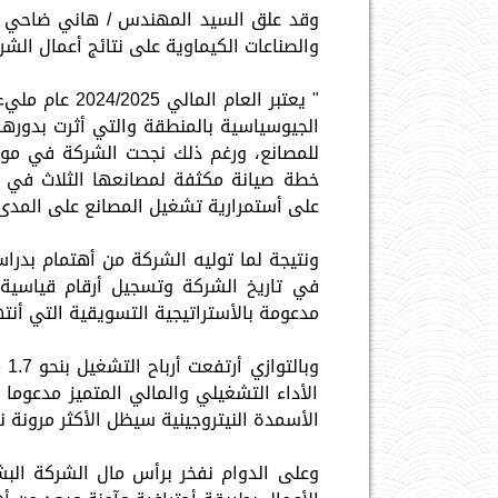
وقد علق السيد المهندس / هاني ضاحي - 
والصناعات الكيماوية على نتائج أعمال الشرك
" يعتبر العام 
الجيوسياسية بالمنطقة والتي أثرت بدورها
للمصانع، ورغم ذلك نجحت الشركة في موا
خطة صيانة مكثفة لمصانعها الثلاث في آ
على أستمرارية تشغيل المصانع على المدى
ونتيجة لما توليه الشركة من أهتمام بدرا
مدعومة بالأستراتيجية التسويقية التي أنت
وب
الأداء التشغيلي والمالي المتميز مدعو
الأسمدة النيتروجينية سيظل الأكثر مرونة نظ
وعلى الدوام نفخر برأس مال الشركة البش