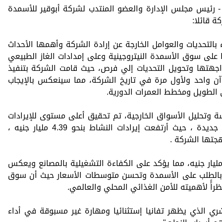
رئيس مجلس الإدارة والعضو المنتدب لشركة أبوقير للأسمدة
ة قائلا:
المالي 2024/2025 عام مليء بالتحديات والعوامل الخارجة عن إرادة الشركة وأهمها الأحداث
 على سوق الأسمدة النيتروجينية وعلى إمدادات الغاز الطبيعي
جهتها وتحويل التحديات إلي فرص، حيث قامت الشركة بتنفيذ
ن واحد ولأول مرة في تاريخ الشركة، مما سينعكس بالإيجاب
 الطويل ومخطط العمرات الدورية.
سة وتحليل الأسواق الخارجية، تم تحقيق أعلى مستوى للإيرادات
في تاريخ الشركة وتسجيل أرقام قياسية جديدة ، حيث أرتفعت إيرادات النشاط بنحو 4.39 مليار جنيه ،
هجتها الشركة .
التوازي أرتفعت أرباح التشغيل بنحو 1.7 مليار جنيه، مما يؤكد على الكفاءة التشغيلية بالمصانع ويعكس
ما بالطلب على الأسمدة وتحسن متوسطات الأسعار حيث أن سوق
راًً لأهميته للأمن الغذائي المحلي والعالمي.
ري الذي يظهر تفانيا إستثنائيا ومهارة غير مسبوقة في أداء