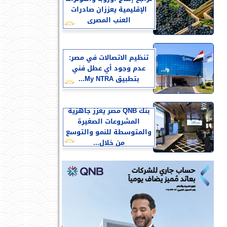
الإقليمية يعززان صادرات
العنب المصرى
تنظيم الاتصالات في مصر:
عدم وجود أي عطل فني
بتطبيق My NTRA...
بنك QNB مصر يعزز جاهزية
المشروعات الصغيرة
والمتوسطة للنمو والتوسع
من خلال...