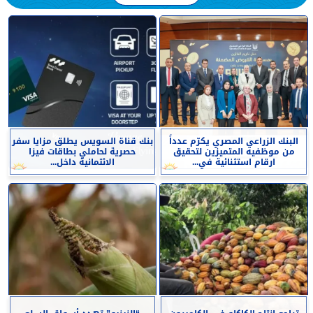
البنك الزراعي المصري يكرّم عدداً
بنك قناة السويس يطلق مزايا سفر
من موظفيه المتميزين لتحقيق
حصرية لحاملي بطاقات فيزا
ارقام استثنائية في...
الائتمانية داخل...