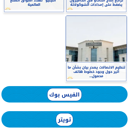
تراجع إنتاج الكاكاو في الكاميرون
“النينيو” تهدد أسواق السلع
يضغط على إمدادات الشوكولاتة
العالمية
تنظيم الاتصالات يصدر بيان بشأن ما
أثير حول وجود خطوط هاتف
محمول...
الفيس بوك
تويتر