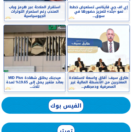
إي اف چي فاينانس تستعرض خطط
استقرار الملاحة عبر هرمز وباب
نمو «بلد» لتعزيز حضورها في
المندب رغم استمرار التوترات
سوق...
الجيوسياسية
طارق سيف: آقاق واسعة لاستفادة
ميدبنك يطلق شهادة MID Plus
المغتربين من الأنشطة المالية غير
بعائد متغير يصل إلى 19.65% لمدة
المصرفية ودمجهم...
ثلاث...
الفيس بوك
تويتر