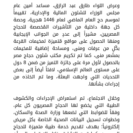
وعرض اللواء طارق عبد الرازق، مساعد أمين عام
مجلس الوزراء للشئون المالية والإدارية، تقييماً
لموسم حج العام الماضي لعام 1446 هجرية، وحصة
كل جهة داخلية من التأشيرات المُخصصة للحجاج
المصريين، مشيراً إلى عددٍ من الجوانب الإيجابية
ومنها الحصول على مواقع مُتميزة لمخيمات القرعة
بكُلٍ من عرفات ومنى، ومساحة إضافية للمخيمات
بمشعر منى، كما تم تكريم مكتب شئون حجاج مصر
بالحصول لأول مرة على جائزة التميز من ضمن 8 دول
على مستوى العالم الإسلامي، لافتاً أيضاً إلى بعض
التحديات التي واجهت البعثة، وما تم اتخاذه من
إجراءات بشأنها.
وخلال الاجتماع، تم استعراض الإجراءات والكشوف
الطبية التي يخضع لها الحجاج المصريون كل عام،
وفقاً للضوابط التي تضعها وزارة الصحة والسكان،
وخطوات تسجيل البيانات الصحية الخاصة بكل مريض
إلكترونياً؛ بهدف تقديم خدمة طبية متميزة للحجاج