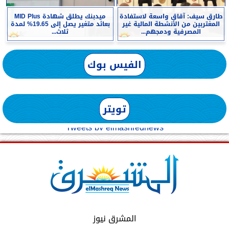
طارق سيف: آقاق واسعة لاستفادة
ميدبنك يطلق شهادة MID Plus
المغتربين من الأنشطة المالية غير
بعائد متغير يصل إلى 19.65% لمدة
المصرفية ودمجهم...
ثلاث...
الفيس بوك
تويتر
Tweets by elmashreqnews
المشرق نيوز