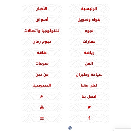
الرئيسية
الأخبار
بنوك وتمويل
أسواق
نجوم
تكنولوجيا واتصالات
عقارات
نجوم زمان
رياضة
طاقة
الفن
منوعات
سياحة وطيران
من نحن
اعلن معنا
الخصوصية
اتصل بنا





جميع الحقوق محفوظة
©
2020 - 2026 - المشرق نيوز