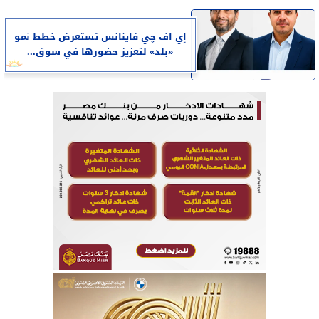
إي اف چي فاينانس تستعرض خطط نمو
«بلد» لتعزيز حضورها في سوق...