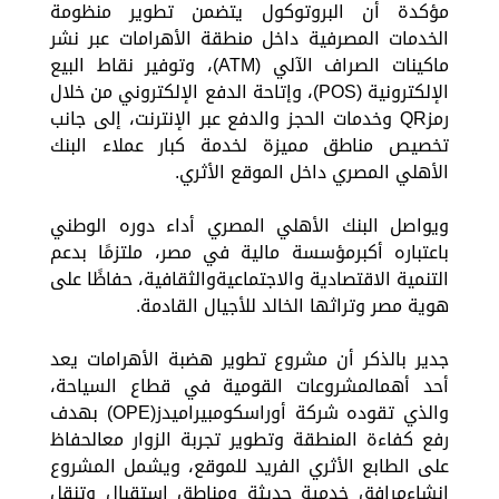
مؤكدة أن البروتوكول يتضمن تطوير منظومة
الخدمات المصرفية داخل منطقة الأهرامات عبر نشر
ماكينات الصراف الآلي (ATM)، وتوفير نقاط البيع
الإلكترونية (POS)، وإتاحة الدفع الإلكتروني من خلال
رمزQR وخدمات الحجز والدفع عبر الإنترنت، إلى جانب
تخصيص مناطق مميزة لخدمة كبار عملاء البنك
الأهلي المصري داخل الموقع الأثري.
ويواصل البنك الأهلي المصري أداء دوره الوطني
باعتباره أكبرمؤسسة مالية في مصر، ملتزمًا بدعم
التنمية الاقتصادية والاجتماعيةوالثقافية، حفاظًا على
هوية مصر وتراثها الخالد للأجيال القادمة.
جدير بالذكر أن مشروع تطوير هضبة الأهرامات يعد
أحد أهمالمشروعات القومية في قطاع السياحة،
والذي تقوده شركة أوراسكومبيراميدز(OPE) بهدف
رفع كفاءة المنطقة وتطوير تجربة الزوار معالحفاظ
على الطابع الأثري الفريد للموقع، ويشمل المشروع
إنشاءمرافق خدمية حديثة ومناطق استقبال وتنقل