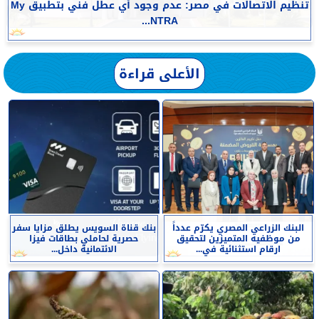
تنظيم الاتصالات في مصر: عدم وجود أي عطل فني بتطبيق My
NTRA...
الأعلى قراءة
البنك الزراعي المصري يكرّم عدداً
بنك قناة السويس يطلق مزايا سفر
من موظفيه المتميزين لتحقيق
حصرية لحاملي بطاقات فيزا
ارقام استثنائية في...
الائتمانية داخل...