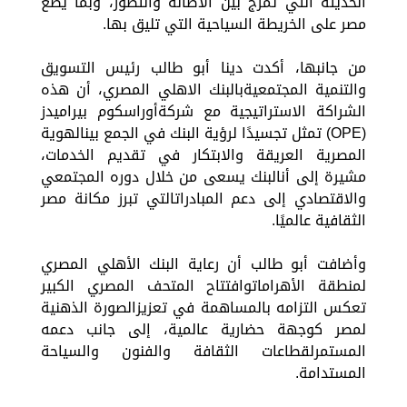
الحديثة التي تمزج بين الأصالة والتطور، وبما يضع
مصر على الخريطة السياحية التي تليق بها.
من جانبها، أكدت دينا أبو طالب رئيس التسويق
والتنمية المجتمعيةبالبنك الاهلي المصري، أن هذه
الشراكة الاستراتيجية مع شركةأوراسكوم بيراميدز
(OPE) تمثل تجسيدًا لرؤية البنك في الجمع بينالهوية
المصرية العريقة والابتكار في تقديم الخدمات،
مشيرة إلى أنالبنك يسعى من خلال دوره المجتمعي
والاقتصادي إلى دعم المبادراتالتي تبرز مكانة مصر
الثقافية عالميًا.
وأضافت أبو طالب أن رعاية البنك الأهلي المصري
لمنطقة الأهراماتوافتتاح المتحف المصري الكبير
تعكس التزامه بالمساهمة في تعزيزالصورة الذهنية
لمصر كوجهة حضارية عالمية، إلى جانب دعمه
المستمرلقطاعات الثقافة والفنون والسياحة
المستدامة.