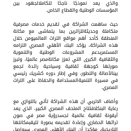
والذي يعد نموذجًا ناجحًا لتكاملالجهود بين
المؤسسات الوطنية والقطاع الخاص.
حيث ساهمت الشراكة في تقديم خدمات مصرفية
متكاملة وحديثةللزائرين بما يتماشى مع مكانة
المنطقة كأحد أهم مواقع التراث العالميومن خلال
هذه الشراكة، يؤكد البنك الأهلي المصري التزامه
المستمربدعم المشروعات الوطنية والتنموية
والثقافية الكبرى التي تعزز مكانةمصر عالميًا، وتبرز
صورتها كوجهة ثقافية وسياحية رائدة تجمع
بينالأصالة والتطور، وفي إطار دوره كشريك رئيسي
في مسيرة التنميةالمستدامة والحفاظ على التراث
المصري.
وأضاف الاتربي أن هذه الشراكة تأتي بالتوازي مع
رعاية البنكلافتتاح المتحف المصري الكبير، الذي يعد
أيقونة ثقافية عالمية تجسدرؤية مصر في صون
تراثها الحضاري وإعادة تقديمه بصورة تليقبمكانتها
التاريخية، مؤكدا أن البنك الأهلي المصري سيواصل