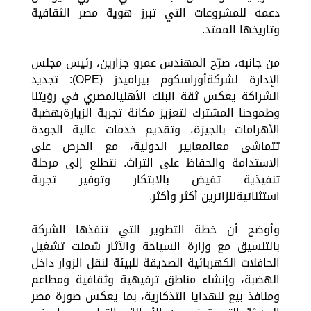
دعمه للمشروعات التي تبرز هوية مصر الثقافية
وتاريخها الممتد.
من جانبه، صرّح المهندس عمرو جزارين، رئيس مجلس
الإدارة لشركةأوراسكوم بيراميدز (OPE): تجديد
الشراكة يعكس ثقة البنك الأهليالمصري في رؤيتنا
وطموحنا المشترك لتعزيز مكانة تجربة الزيارةبهضبة
الأهرامات بالجيزة، وتقديم خدمات عالية الجودة
تتماشى معالمعايير الدولية، مع الحرص على
الاستدامة والحفاظ على التراث. نتطلع إلى مرحلة
تنفيذية تفيض بالابتكار وتوفير تجربة
استثنائيةللزائرين أكثر وأكثر.
وأوضح أن خطة التطوير التي تنفذها الشركة
بالتنسيق مع وزارة السياحة والآثار شملت تشغيل
الحافلات الكهربائية الصديقة للبيئة لنقل الزوار داخل
الهضبة، وإنشاء مناطق ترفيهية وثقافية ومطاعم
ومنافذ بيع للهدايا التذكارية، بما يعكس صورة مصر